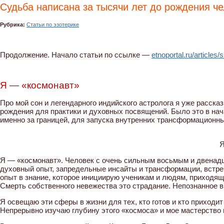
Судьба написана за тысячи лет до рождения че
Рубрика:
Статьи по эзотерике
Продолжение. Начало статьи по ссылке —
etnoportal.ru/article
Я — «космонавт»
Про мой сон и легендарного индийского астролога я уже расска
рождения для практики и духовных посвящений. Было это в нач
именно за границей, для запуска внутренних трансформационн
Я
Я — «космонавт». Человек с очень сильным восьмым и двенадц
духовный опыт, запредельные инсайты и трансформации, встре
опыт в знание, которое инициирую ученикам и людям, приходящи
Смерть собственного невежества это страдание. Непознанное в
Я освещаю эти сферы в жизни для тех, кто готов и кто приходит 
Непрерывно изучаю глубину этого «космоса» и мое мастерство 