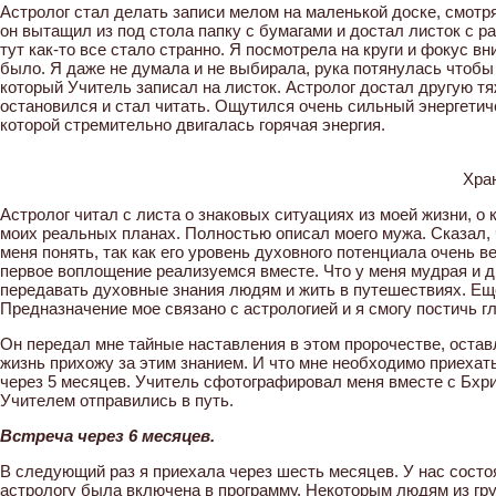
Астролог стал делать записи мелом на маленькой доске, смотря
он вытащил из под стола папку с бумагами и достал листок с р
тут как-то все стало странно. Я посмотрела на круги и фокус в
было. Я даже не думала и не выбирала, рука потянулась чтобы
который Учитель записал на листок. Астролог достал другую т
остановился и стал читать. Ощутился очень сильный энергетиче
которой стремительно двигалась горячая энергия.
Хра
Астролог читал с листа о знаковых ситуациях из моей жизни, о 
моих реальных планах. Полностью описал моего мужа. Сказал, ч
меня понять, так как его уровень духовного потенциала очень 
первое воплощение реализуемся вместе. Что у меня мудрая и д
передавать духовные знания людям и жить в путешествиях. Еще 
Предназначение мое связано с астрологией и я смогу постичь г
Он передал мне тайные наставления в этом пророчестве, оставл
жизнь прихожу за этим знанием. И что мне необходимо приехать
через 5 месяцев. Учитель сфотографировал меня вместе с Бхри
Учителем отправились в путь.
Встреча через 6 месяцев.
В следующий раз я приехала через шесть месяцев. У нас состоя
астрологу была включена в программу. Некоторым людям из гру