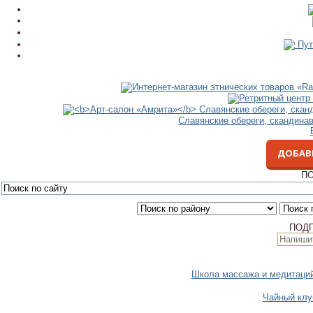
Пут
Славянские обереги, скандина
ДОБАВ
ПО
ПОД
Школа массажа и медитаци
Чайный клу