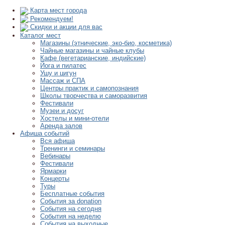
Карта мест города
Рекомендуем!
Скидки и акции для вас
Каталог мест
Магазины (этнические, эко-био, косметика)
Чайные магазины и чайные клубы
Кафе (вегетарианские, индийские)
Йога и пилатес
Ушу и цигун
Массаж и СПА
Центры практик и самопознания
Школы творчества и саморазвития
Фестивали
Музеи и досуг
Хостелы и мини-отели
Аренда залов
Афиша событий
Вся афиша
Тренинги и семинары
Вебинары
Фестивали
Ярмарки
Концерты
Туры
Бесплатные события
События за donation
События на сегодня
События на неделю
События на выходные