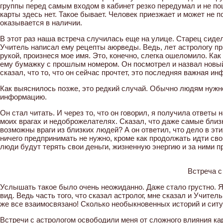
группы перед самым входом в кабинет резко передумал и не поше
карты здесь нет. Такое бывает. Человек приезжает и может не по
оказывается в наличии.
В этот раз наша встреча случилась еще на улице. Старец сидел
Учитель написал ему рецепты аюрведы. Ведь, лет астрологу пр
рукой, произнеся мое имя. Это, конечно, слегка ошеломило. Как
ему бумажку с прошлым номером. Он посмотрел и назвал новый
сказал, что то, что он сейчас прочтет, это последняя важная и
Как выяснилось позже, это редкий случай. Обычно людям нужн
информацию.
Он стал читать. И через то, что он говорил, я получила ответ
моих врагах и недоброжелателях. Сказал, что даже самые близк
возможны враги из близких людей? А он ответил, что дело в эт
ничего предпринимать не нужно, кроме как продолжать идти сво
люди будут терять свои деньги, жизненную энергию и за ними п
Встреча с
Услышать такое было очень неожиданно. Даже стало грустно. 
вид. Ведь часть того, что сказал астролог, мне сказал и Учит
же все взаимосвязано! Сколько необыкновенных историй и сит
Встречи с астрологом освободили меня от сложного влияния ка