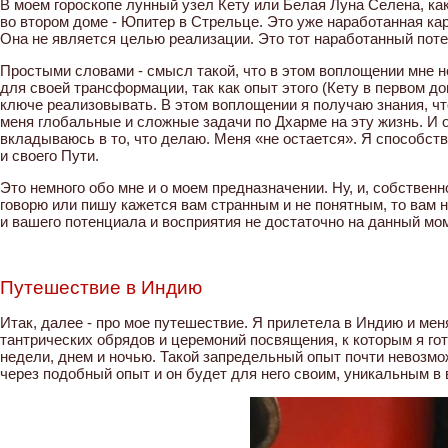
В моем гороскопе лунный узел Кету или Белая Луна Селена, как
во втором доме - Юпитер в Стрельце. Это уже наработанная кар
Она не является целью реализации. Это тот наработанный поте
Простыми словами - смысл такой, что в этом воплощении мне н
для своей трансформации, так как опыт этого (Кету в первом до
ключе реализовывать. В этом воплощении я получаю знания, чт
меня глобальные и сложные задачи по Дхарме на эту жизнь. И 
вкладываюсь в то, что делаю. Меня «не остается». Я способс
и своего Пути.
Это немного обо мне и о моем предназначении. Ну, и, собственн
говорю или пишу кажется вам странным и не понятным, то вам н
и вашего потенциала и восприятия не достаточно на данный мо
Путешествие в Индию
Итак, далее - про мое путешествие. Я прилетела в Индию и ме
тантрических обрядов и церемоний посвящения, к которым я го
недели, днем и ночью. Такой запредельный опыт почти невозм
через подобный опыт и он будет для него своим, уникальным в 