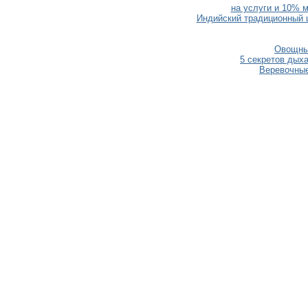
на услуги и 10% м
Индийский традиционный 
Овощны
5 секретов дых
Веревочные