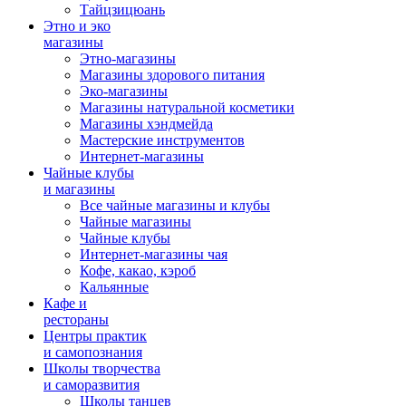
Тайцзицюань
Этно и эко
магазины
Этно-магазины
Магазины здорового питания
Эко-магазины
Магазины натуральной косметики
Магазины хэндмейда
Мастерские инструментов
Интернет-магазины
Чайные клубы
и магазины
Все чайные магазины и клубы
Чайные магазины
Чайные клубы
Интернет-магазины чая
Кофе, какао, кэроб
Кальянные
Кафе и
рестораны
Центры практик
и самопознания
Школы творчества
и саморазвития
Школы танцев