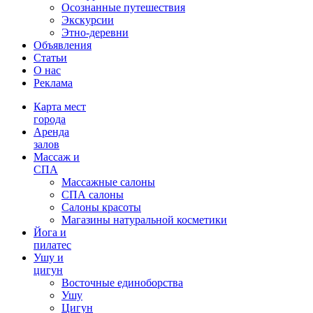
Осознанные путешествия
Экскурсии
Этно-деревни
Объявления
Статьи
О нас
Реклама
Карта мест
города
Аренда
залов
Массаж и
СПА
Массажные салоны
СПА салоны
Салоны красоты
Магазины натуральной косметики
Йога и
пилатес
Ушу и
цигун
Восточные единоборства
Ушу
Цигун