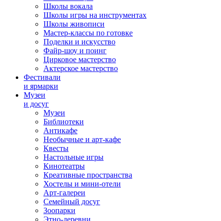
Школы вокала
Школы игры на инструментах
Школы живописи
Мастер-классы по готовке
Поделки и искусство
Файр-шоу и поинг
Цирковое мастерство
Актерское мастерство
Фестивали
и ярмарки
Музеи
и досуг
Музеи
Библиотеки
Антикафе
Необычные и арт-кафе
Квесты
Настольные игры
Кинотеатры
Креативные пространства
Хостелы и мини-отели
Арт-галереи
Семейный досуг
Зоопарки
Этно-деревни