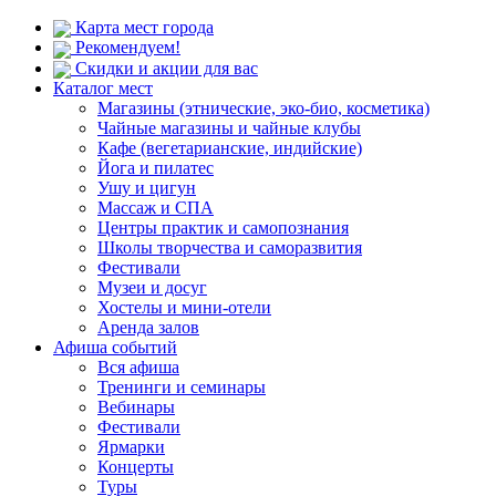
Карта мест города
Рекомендуем!
Скидки и акции для вас
Каталог мест
Магазины (этнические, эко-био, косметика)
Чайные магазины и чайные клубы
Кафе (вегетарианские, индийские)
Йога и пилатес
Ушу и цигун
Массаж и СПА
Центры практик и самопознания
Школы творчества и саморазвития
Фестивали
Музеи и досуг
Хостелы и мини-отели
Аренда залов
Афиша событий
Вся афиша
Тренинги и семинары
Вебинары
Фестивали
Ярмарки
Концерты
Туры