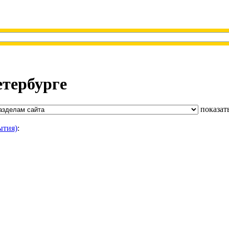
етербурге
показат
ытия)
: