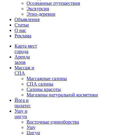
Осознанные путешествия
Экскурсии
Этно-деревни
Объявления
Статьи
О нас
Реклама
Карта мест
города
Аренда
залов
Массаж и
СПА
Массажные салоны
СПА салоны
Салоны красоты
Магазины натуральной косметики
Йога и
пилатес
Ушу и
цигун
Восточные единоборства
Ушу
Цигун