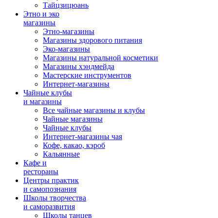
Тайцзицюань
Этно и эко
магазины
Этно-магазины
Магазины здорового питания
Эко-магазины
Магазины натуральной косметики
Магазины хэндмейда
Мастерские инструментов
Интернет-магазины
Чайные клубы
и магазины
Все чайные магазины и клубы
Чайные магазины
Чайные клубы
Интернет-магазины чая
Кофе, какао, кэроб
Кальянные
Кафе и
рестораны
Центры практик
и самопознания
Школы творчества
и саморазвития
Школы танцев