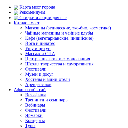
Карта мест города
Рекомендуем!
Скидки и акции для вас
Каталог мест
Магазины (этнические, эко-био, косметика)
Чайные магазины и чайные клубы
Кафе (вегетарианские, индийские)
Йога и пилатес
Ушу и цигун
Массаж и СПА
Центры практик и самопознания
Школы творчества и саморазвития
Фестивали
Музеи и досуг
Хостелы и мини-отели
Аренда залов
Афиша событий
Вся афиша
Тренинги и семинары
Вебинары
Фестивали
Ярмарки
Концерты
Туры