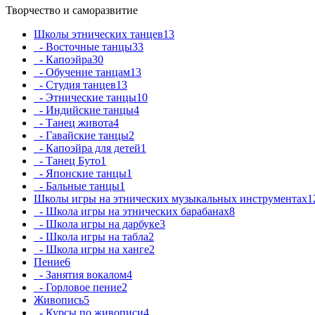
Творчество и саморазвитие
Школы этнических танцев
13
- Восточные танцы
33
- Капоэйра
30
- Обучение танцам
13
- Студия танцев
13
- Этнические танцы
10
- Индийские танцы
4
- Танец живота
4
- Гавайские танцы
2
- Капоэйра для детей
1
- Танец Буто
1
- Японские танцы
1
- Бальные танцы
1
Школы игры на этнических музыкальных инструментах
1
- Школа игры на этнических барабанах
8
- Школа игры на дарбуке
3
- Школа игры на табла
2
- Школа игры на ханге
2
Пение
6
- Занятия вокалом
4
- Горловое пение
2
Живопись
5
- Курсы по живописи
4