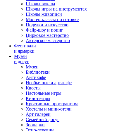
Школы вокала
Школы игры на инструментах
Школы живописи
Мастер-классы по готовке
Поделки и искусство
Файр-шоу и поинг
Цирковое мастерство
Актерское мастерство
Фестивали
и ярмарки
Музеи
и досуг
Музеи
Библиотеки
Антикафе
Необычные и арт-кафе
Квесты
Настольные игры
Кинотеатры
Креативные пространства
Хостелы и мини-отели
Арт-галереи
Семейный досуг
Зоопарки
Этно-деревни