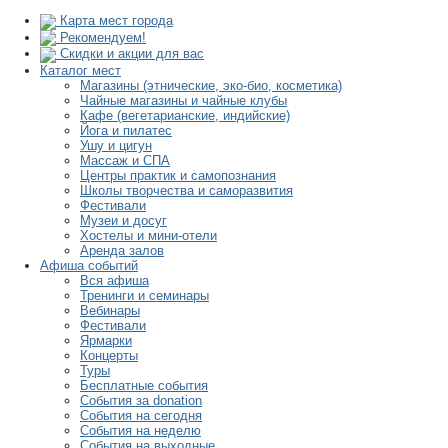
Карта мест города
Рекомендуем!
Скидки и акции для вас
Каталог мест
Магазины (этнические, эко-био, косметика)
Чайные магазины и чайные клубы
Кафе (вегетарианские, индийские)
Йога и пилатес
Ушу и цигун
Массаж и СПА
Центры практик и самопознания
Школы творчества и саморазвития
Фестивали
Музеи и досуг
Хостелы и мини-отели
Аренда залов
Афиша событий
Вся афиша
Тренинги и семинары
Вебинары
Фестивали
Ярмарки
Концерты
Туры
Бесплатные события
События за donation
События на сегодня
События на неделю
События на выходные