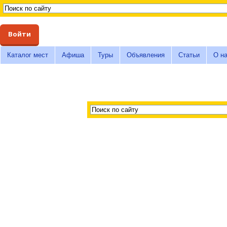
Войти
Каталог мест
Афиша
Туры
Объявления
Статьи
О н