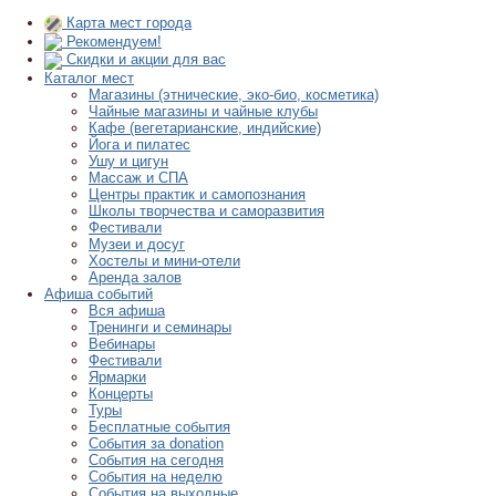
Карта мест города
Рекомендуем!
Скидки и акции для вас
Каталог мест
Магазины (этнические, эко-био, косметика)
Чайные магазины и чайные клубы
Кафе (вегетарианские, индийские)
Йога и пилатес
Ушу и цигун
Массаж и СПА
Центры практик и самопознания
Школы творчества и саморазвития
Фестивали
Музеи и досуг
Хостелы и мини-отели
Аренда залов
Афиша событий
Вся афиша
Тренинги и семинары
Вебинары
Фестивали
Ярмарки
Концерты
Туры
Бесплатные события
События за donation
События на сегодня
События на неделю
События на выходные