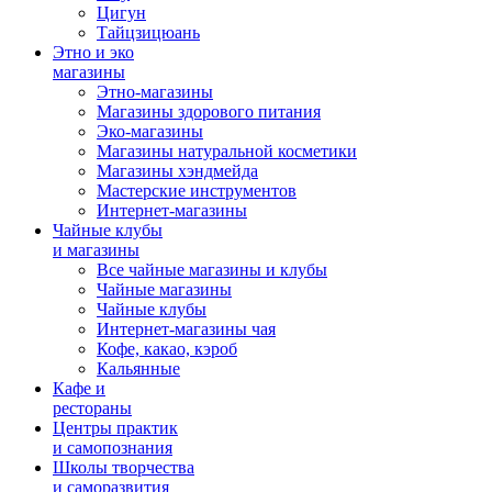
Цигун
Тайцзицюань
Этно и эко
магазины
Этно-магазины
Магазины здорового питания
Эко-магазины
Магазины натуральной косметики
Магазины хэндмейда
Мастерские инструментов
Интернет-магазины
Чайные клубы
и магазины
Все чайные магазины и клубы
Чайные магазины
Чайные клубы
Интернет-магазины чая
Кофе, какао, кэроб
Кальянные
Кафе и
рестораны
Центры практик
и самопознания
Школы творчества
и саморазвития