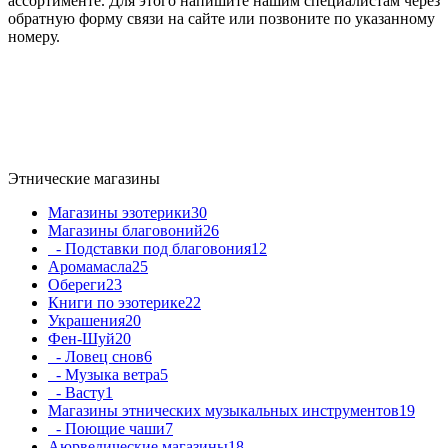
ассортименте. Для этого напишите нашим специалистам через
обратную форму связи на сайте или позвоните по указанному
номеру.
Этнические магазины
Магазины эзотерики
30
Магазины благовоний
26
- Подставки под благовония
12
Аромамасла
25
Обереги
23
Книги по эзотерике
22
Украшения
20
Фен-Шуй
20
- Ловец снов
6
- Музыка ветра
5
- Васту
1
Магазины этнических музыкальных инструментов
19
- Поющие чаши
7
Аюрведические магазины
18