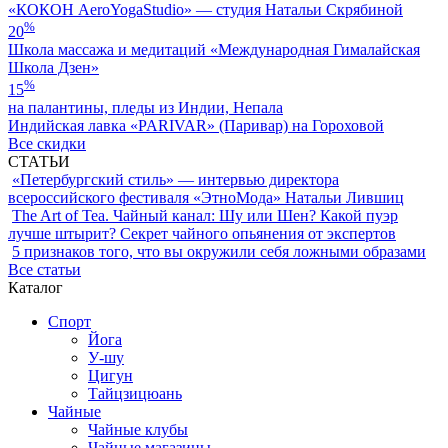
«КОКОН АeroYogaStudio» — студия Натальи Скрябиной
%
20
Школа массажа и медитаций «Международная Гималайская
Школа Дзен»
%
15
на палантины, пледы из Индии, Непала
Индийская лавка «PARIVAR» (Паривар) на Гороховой
Все скидки
СТАТЬИ
«Петербургский стиль» — интервью директора
всероссийского фестиваля «ЭтноМода» Натальи Лившиц
The Art of Tea. Чайный канал: Шу или Шен? Какой пуэр
лучше штырит? Секрет чайного опьянения от экспертов
5 признаков того, что вы окружили себя ложными образами
Все статьи
Каталог
Спорт
Йога
У-шу
Цигун
Тайцзицюань
Чайные
Чайные клубы
Чайные магазины