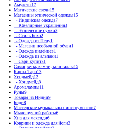
Амулеты
17
Магические свечи
15
Магазины этнической одежды
15
- Индийская одежда
7
- Ювелирные украшения
3
- Этнические сумки
3
- Стиль Бохо
2
- Одежда из Перу
1
- Магазин необычной обуви
1
- Одежда индейцев
1
- Одежда из альпаки
1
- Сари купить
1
Самоцветы, камни, кристаллы
15
Карты Таро
13
Хендмейд
12
- Хэндмейд
8
Аромалампы
11
Руны
9
Товары из Индии
9
Биди
8
Мастерские музыкальных инструментов
7
Мыло ручной работы
6
Хна для мехенди
6
Коврики и одежда для йоги
3