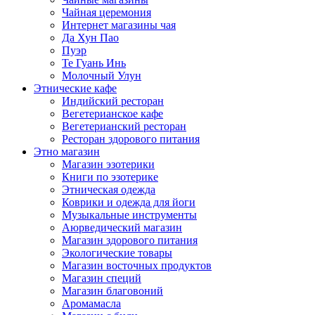
Чайная церемония
Интернет магазины чая
Да Хун Пао
Пуэр
Те Гуань Инь
Молочный Улун
Этнические кафе
Индийский ресторан
Вегетерианское кафе
Вегетерианский ресторан
Ресторан здорового питания
Этно магазин
Магазин эзотерики
Книги по эзотерике
Этническая одежда
Коврики и одежда для йоги
Музыкальные инструменты
Аюрведический магазин
Магазин здорового питания
Экологические товары
Магазин восточных продуктов
Магазин специй
Магазин благовоний
Аромамасла