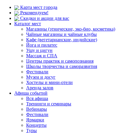
Карта мест города
Рекомендуем!
Скидки и акции для вас
Каталог мест
Магазины (этнические, эко-био, косметика)
Чайные магазины и чайные клубы
Кафе (вегетарианские, индийские)
Йога и пилатес
Ушу и цигун
Массаж и СПА
Центры практик и самопознания
Школы творчества и саморазвития
Фестивали
Музеи и досуг
Хостелы и мини-отели
Аренда залов
Афиша событий
Вся афиша
Тренинги и семинары
Вебинары
Фестивали
Ярмарки
Концерты
Туры