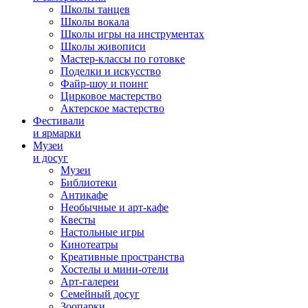
Школы танцев
Школы вокала
Школы игры на инструментах
Школы живописи
Мастер-классы по готовке
Поделки и искусство
Файр-шоу и поинг
Цирковое мастерство
Актерское мастерство
Фестивали
и ярмарки
Музеи
и досуг
Музеи
Библиотеки
Антикафе
Необычные и арт-кафе
Квесты
Настольные игры
Кинотеатры
Креативные пространства
Хостелы и мини-отели
Арт-галереи
Семейный досуг
Зоопарки