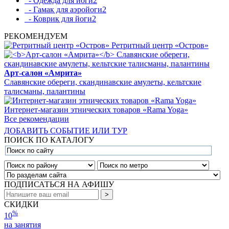
- Одежда для йоги
2
- Гамак для аэройоги
2
- Коврик для йоги
2
РЕКОМЕНДУЕМ
Ретритный центр «Остров»
Арт-салон «Амрита»
Славянские обереги, скандинавские амулеты, кельтские
талисманы, палантины
Интернет-магазин этнических товаров «Rama Yoga»
Все рекомендации
ДОБАВИТЬ СОБЫТИЕ ИЛИ ТУР
ПОИСК ПО КАТАЛОГУ
ПОДПИСАТЬСЯ НА АФИШУ
СКИДКИ
%
10
на занятия