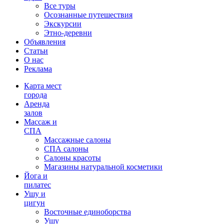
Все туры
Осознанные путешествия
Экскурсии
Этно-деревни
Объявления
Статьи
О нас
Реклама
Карта мест
города
Аренда
залов
Массаж и
СПА
Массажные салоны
СПА салоны
Салоны красоты
Магазины натуральной косметики
Йога и
пилатес
Ушу и
цигун
Восточные единоборства
Ушу