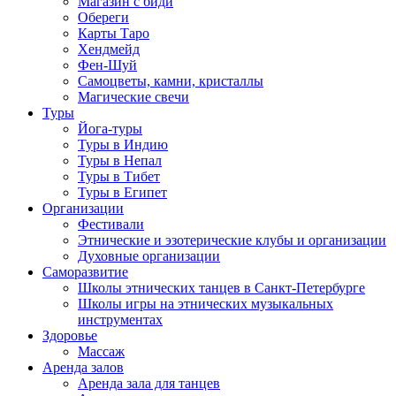
Магазин с биди
Обереги
Карты Таро
Хендмейд
Фен-Шуй
Самоцветы, камни, кристаллы
Магические свечи
Туры
Йога-туры
Туры в Индию
Туры в Непал
Туры в Тибет
Туры в Египет
Организации
Фестивали
Этнические и эзотерические клубы и организации
Духовные организации
Саморазвитие
Школы этнических танцев в Санкт-Петербурге
Школы игры на этнических музыкальных
инструментах
Здоровье
Массаж
Аренда залов
Аренда зала для танцев