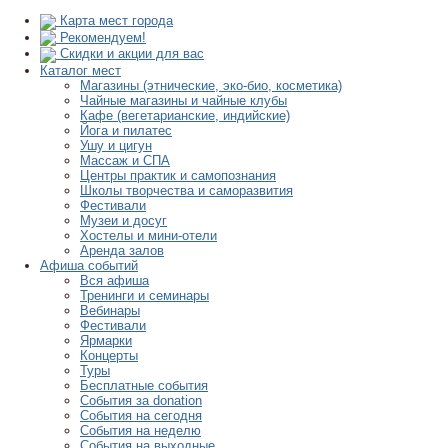
Карта мест города
Рекомендуем!
Скидки и акции для вас
Каталог мест
Магазины (этнические, эко-био, косметика)
Чайные магазины и чайные клубы
Кафе (вегетарианские, индийские)
Йога и пилатес
Ушу и цигун
Массаж и СПА
Центры практик и самопознания
Школы творчества и саморазвития
Фестивали
Музеи и досуг
Хостелы и мини-отели
Аренда залов
Афиша событий
Вся афиша
Тренинги и семинары
Вебинары
Фестивали
Ярмарки
Концерты
Туры
Бесплатные события
События за donation
События на сегодня
События на неделю
События на выходные