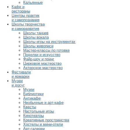
Кальянные
Кафе и
рестораны
Центры практик
и самопознания
Школы творчества
и саморазвития
Школы танцев
Школы вокала
Школы игры на инструментах
Школы живописи
Мастер-классы по готовке
Поделки и искусство
Файр-шоу и поинг
Цирковое мастерство
Актерское мастерство
Фестивали
и ярмарки
Музеи
и досуг
Музеи
Библиотеки
Антикафе
Необычные и арт-кафе
Квесты
Настольные игры
Кинотеатры
Креативные пространства
Хостелы и мини-отели
Арт-галереи