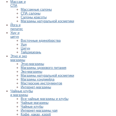
Массаж и
СПА
Массажные салоны
СПА салоны
Салоны красоты
Магазины натуральной косметики
Йога и
пилатес
Ушу и
цигун
Восточные единоборства
Ушу
Цигун
Тайцзицюань
Этно и эко
магазины
Этно-магазины
Магазины здорового питания
Эко-магазины
Магазины натуральной косметики
Магазины хэндмейда
Мастерские инструментов
Интернет-магазины
Чайные клубы
и магазины
Все чайные магазины и клубы
Чайные магазины
Чайные клубы
Интернет-магазины чая
Кофе, какао, кэроб