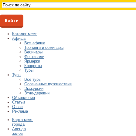
Войти
Каталог мест
Афиша
Вся афиша
Тренинги и семинары
Вебинары
Фестивали
Ярмарки
Концерты
Туры
Туры
Все туры
Осознанные путешествия
Экскурсии
Этно-деревни
Объявления
Статьи
О нас
Реклама
Карта мест
города
Аренда
залов