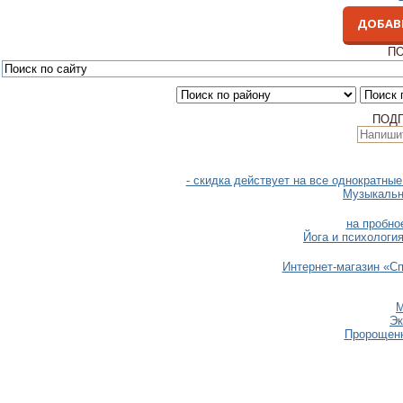
ДОБАВ
ПО
ПОД
- скидка действует на все однократны
Музыкальн
на пробно
Йога и психология
Интернет-магазин «Сп
М
Эк
Пророщенн