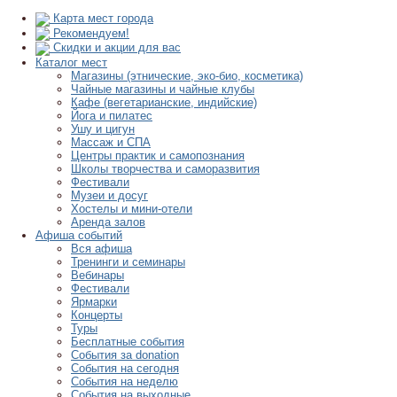
Карта мест города
Рекомендуем!
Скидки и акции для вас
Каталог мест
Магазины (этнические, эко-био, косметика)
Чайные магазины и чайные клубы
Кафе (вегетарианские, индийские)
Йога и пилатес
Ушу и цигун
Массаж и СПА
Центры практик и самопознания
Школы творчества и саморазвития
Фестивали
Музеи и досуг
Хостелы и мини-отели
Аренда залов
Афиша событий
Вся афиша
Тренинги и семинары
Вебинары
Фестивали
Ярмарки
Концерты
Туры
Бесплатные события
События за donation
События на сегодня
События на неделю
События на выходные