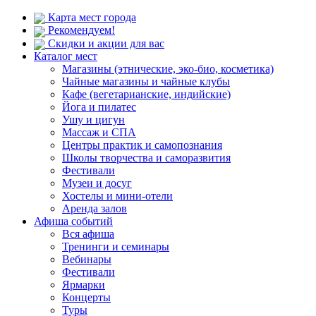
Карта мест города
Рекомендуем!
Скидки и акции для вас
Каталог мест
Магазины (этнические, эко-био, косметика)
Чайные магазины и чайные клубы
Кафе (вегетарианские, индийские)
Йога и пилатес
Ушу и цигун
Массаж и СПА
Центры практик и самопознания
Школы творчества и саморазвития
Фестивали
Музеи и досуг
Хостелы и мини-отели
Аренда залов
Афиша событий
Вся афиша
Тренинги и семинары
Вебинары
Фестивали
Ярмарки
Концерты
Туры