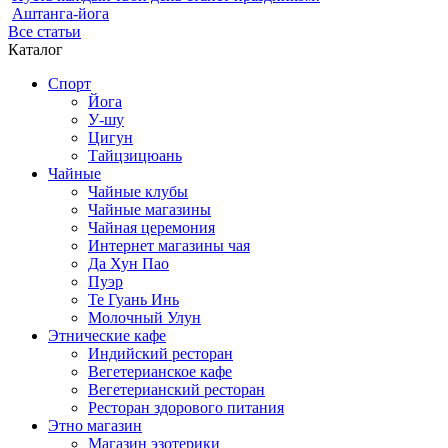
Аштанга-йога
Все статьи
Каталог
Спорт
Йога
У-шу
Цигун
Тайцзицюань
Чайные
Чайные клубы
Чайные магазины
Чайная церемония
Интернет магазины чая
Да Хун Пао
Пуэр
Те Гуань Инь
Молочный Улун
Этнические кафе
Индийский ресторан
Вегетерианское кафе
Вегетерианский ресторан
Ресторан здорового питания
Этно магазин
Магазин эзотерики