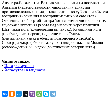
Ануттара-йога-тантра. Ее практика основана на постижении
Адвайты (недвойственности мироздания), единства
противоположных начал, а также единство субъекта и объекта
восприятия (сознания и воспринимаемых им объектов).
Отличительной чертой Тантра йоги является чистое виденье,
глубокая внутренняя работа над энергией через практики
Шат-чакра-йога (конценрация на чакрах), Кундалини-йога
(пробуждение энергии, поднятие ее по Сушумне
(центральный канал в области позвоночного столба) к
Сахасрара чакре (область макушки) для достижения Мокши
(освобождения) и Сиддхи (мистических совершенств)).
Читайте также:
•
Йога для мужчин
•
Йога-сутра Патанджали