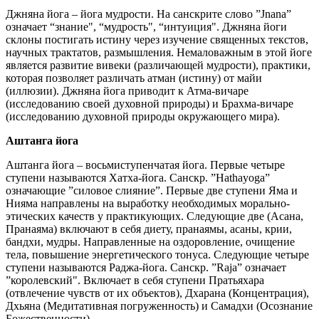
Джняна йога – йога мудрости. На санскрите слово ”Jnana”
означает “знание", “мудрость", “интуиция". Джняна йоги
склоны постигать истину через изучение священных текстов,
научных трактатов, размышления. Немаловажным в этой йоге
является развитие вивеки (различающей мудрости), практики,
которая позволяет различать атман (истину) от майи
(иллюзии). Джняна йога приводит к Атма-вичаре
(исследованию своей духовной природы) и Брахма-вичаре
(исследованию духовной природы окружающего мира).
Аштанга йога
Аштанга йога – восьмиступенчатая йога. Первые четыре
ступени называются Хатха-йога. Санскр. ”Hathayoga”
означающие ”силовое слияние”. Первые две ступени Яма и
Нияма направлены на выработку необходимых морально-
этических качеств у практикующих. Следующие две (Асана,
Пранаяма) включают в себя диету, пранаямы, асаны, крии,
бандхи, мудры. Направленные на оздоровление, очищение
тела, повышение энергетического тонуса. Следующие четыре
ступени называются Раджа-йога. Санскр. ”Raja” означает
”королевский". Включает в себя ступени Пратьяхара
(отвлечение чувств от их объектов), Дхарана (Концентрация),
Дхьяна (Медитативная погруженность) и Самадхи (Осознание
Божественности)