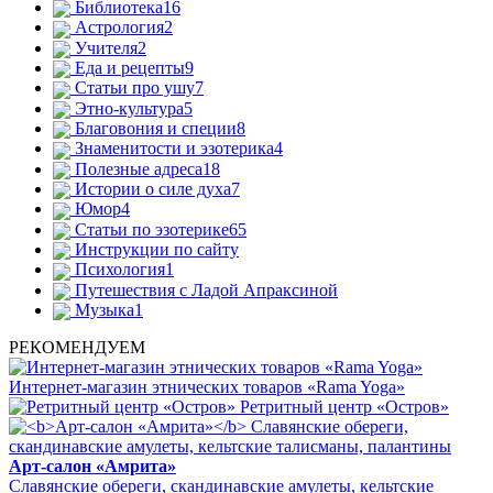
Библиотека
16
Астрология
2
Учителя
2
Еда и рецепты
9
Статьи про ушу
7
Этно-культура
5
Благовония и специи
8
Знаменитости и эзотерика
4
Полезные адреса
18
Истории о силе духа
7
Юмор
4
Статьи по эзотерике
65
Инструкции по сайту
Психология
1
Путешествия с Ладой Апраксиной
Музыка
1
РЕКОМЕНДУЕМ
Интернет-магазин этнических товаров «Rama Yoga»
Ретритный центр «Остров»
Арт-салон «Амрита»
Славянские обереги, скандинавские амулеты, кельтские