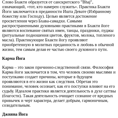
Слово Бхакти образуется от санскритского ”Bhaj",
означающий, «тот, кто намерен служить». Практика Бхакти
Йоги заключается в преданности Ишта Девате (Избранному
божеству или Господу). Целью является достижение
просветления через Бхава-самадхи. Самыми
распространенными духовными практиками в Бхакти йоге
являются воспевание святых имен, танцы, праздники, пуджы
(ритуальные подношения цветов, фруктов, молока, топленого
масла). Практикующие Бхакти йогу проявляют
приобретенную в молитвах преданность и любовь в обычной
жизни, тем самым делая ее частью своего духовного пути.
Карма Йога
Карма – это закон причинно-следственной связи. Философия
Карма йоги заключается в том, что человек своими мыслями и
поступками создает причины, которые в будущем
проявляются в его жизни как следствия. Обретая это
понимание, человек осознает, как его поступки влияют на его
судьбу. Идеалом практики является деятельность в духе саттвы
(благости). Такая деятельность очищает сознание от вредных
привычек и черт характера, делает добрым, гармоничным,
созидательным.
Джняна Йога