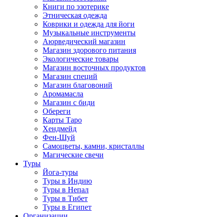
Книги по эзотерике
Этническая одежда
Коврики и одежда для йоги
Музыкальные инструменты
Аюрведический магазин
Магазин здорового питания
Экологические товары
Магазин восточных продуктов
Магазин специй
Магазин благовоний
Аромамасла
Магазин с биди
Обереги
Карты Таро
Хендмейд
Фен-Шуй
Самоцветы, камни, кристаллы
Магические свечи
Туры
Йога-туры
Туры в Индию
Туры в Непал
Туры в Тибет
Туры в Египет
Организации