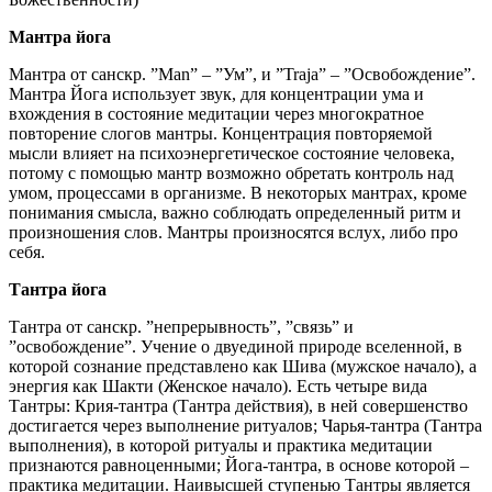
Мантра йога
Мантра от санскр. ”Man” – ”Ум”, и ”Traja” – ”Освобождение”.
Мантра Йога использует звук, для концентрации ума и
вхождения в состояние медитации через многократное
повторение слогов мантры. Концентрация повторяемой
мысли влияет на психоэнергетическое состояние человека,
потому с помощью мантр возможно обретать контроль над
умом, процессами в организме. В некоторых мантрах, кроме
понимания смысла, важно соблюдать определенный ритм и
произношения слов. Мантры произносятся вслух, либо про
себя.
Тантра йога
Тантра от санскр. ”непрерывность”, ”связь” и
”освобождение”. Учение о двуединой природе вселенной, в
которой сознание представлено как Шива (мужское начало), а
энергия как Шакти (Женское начало). Есть четыре вида
Тантры: Крия-тантра (Тантра действия), в ней совершенство
достигается через выполнение ритуалов; Чарья-тантра (Тантра
выполнения), в которой ритуалы и практика медитации
признаются равноценными; Йога-тантра, в основе которой –
практика медитации. Наивысшей ступенью Тантры является