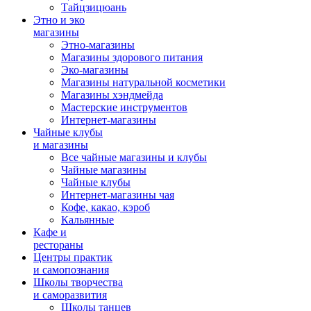
Тайцзицюань
Этно и эко
магазины
Этно-магазины
Магазины здорового питания
Эко-магазины
Магазины натуральной косметики
Магазины хэндмейда
Мастерские инструментов
Интернет-магазины
Чайные клубы
и магазины
Все чайные магазины и клубы
Чайные магазины
Чайные клубы
Интернет-магазины чая
Кофе, какао, кэроб
Кальянные
Кафе и
рестораны
Центры практик
и самопознания
Школы творчества
и саморазвития
Школы танцев