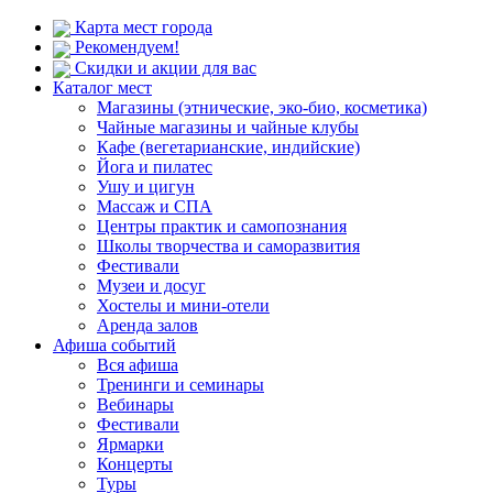
Карта мест города
Рекомендуем!
Скидки и акции для вас
Каталог мест
Магазины (этнические, эко-био, косметика)
Чайные магазины и чайные клубы
Кафе (вегетарианские, индийские)
Йога и пилатес
Ушу и цигун
Массаж и СПА
Центры практик и самопознания
Школы творчества и саморазвития
Фестивали
Музеи и досуг
Хостелы и мини-отели
Аренда залов
Афиша событий
Вся афиша
Тренинги и семинары
Вебинары
Фестивали
Ярмарки
Концерты
Туры