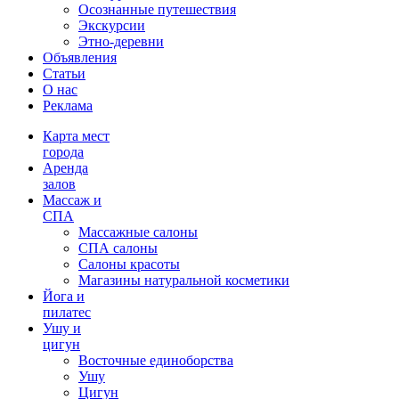
Осознанные путешествия
Экскурсии
Этно-деревни
Объявления
Статьи
О нас
Реклама
Карта мест
города
Аренда
залов
Массаж и
СПА
Массажные салоны
СПА салоны
Салоны красоты
Магазины натуральной косметики
Йога и
пилатес
Ушу и
цигун
Восточные единоборства
Ушу
Цигун