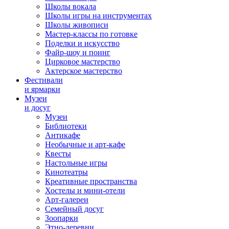
Школы вокала
Школы игры на инструментах
Школы живописи
Мастер-классы по готовке
Поделки и искусство
Файр-шоу и поинг
Цирковое мастерство
Актерское мастерство
Фестивали
и ярмарки
Музеи
и досуг
Музеи
Библиотеки
Антикафе
Необычные и арт-кафе
Квесты
Настольные игры
Кинотеатры
Креативные пространства
Хостелы и мини-отели
Арт-галереи
Семейный досуг
Зоопарки
Этно-деревни