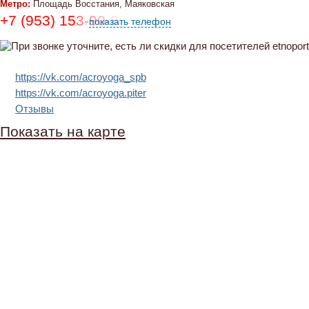
Метро:
Площадь Восстания, Маяковская
+7 (953) 153-90-86, +7 (965) 75-95-973
показать телефон
https://vk.com/acroyoga_spb
https://vk.com/acroyoga.piter
Отзывы
Показать на карте