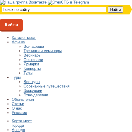
Войти
Каталог мест
Афиша
Вся афиша
Тренинги и семинары
Вебинары
Фестивали
Ярмарки
Концерты
Туры
Туры
Все туры
Осознанные путешествия
Экскурсии
Этно-деревни
Объявления
Статьи
О нас
Реклама
Карта мест
города
Аренда