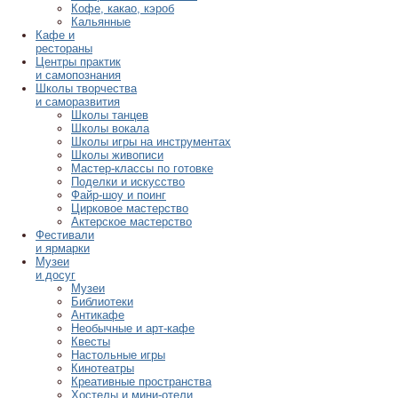
Кофе, какао, кэроб
Кальянные
Кафе и
рестораны
Центры практик
и самопознания
Школы творчества
и саморазвития
Школы танцев
Школы вокала
Школы игры на инструментах
Школы живописи
Мастер-классы по готовке
Поделки и искусство
Файр-шоу и поинг
Цирковое мастерство
Актерское мастерство
Фестивали
и ярмарки
Музеи
и досуг
Музеи
Библиотеки
Антикафе
Необычные и арт-кафе
Квесты
Настольные игры
Кинотеатры
Креативные пространства
Хостелы и мини-отели