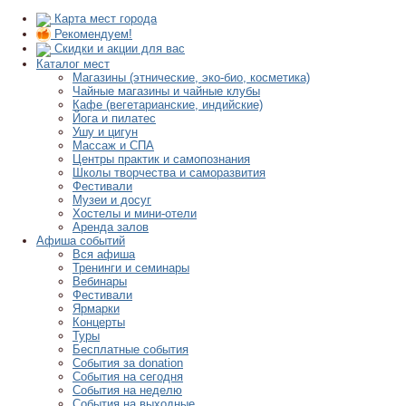
Карта мест города
Рекомендуем!
Скидки и акции для вас
Каталог мест
Магазины (этнические, эко-био, косметика)
Чайные магазины и чайные клубы
Кафе (вегетарианские, индийские)
Йога и пилатес
Ушу и цигун
Массаж и СПА
Центры практик и самопознания
Школы творчества и саморазвития
Фестивали
Музеи и досуг
Хостелы и мини-отели
Аренда залов
Афиша событий
Вся афиша
Тренинги и семинары
Вебинары
Фестивали
Ярмарки
Концерты
Туры
Бесплатные события
События за donation
События на сегодня
События на неделю
События на выходные