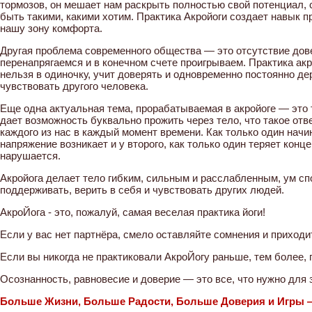
тормозов, он мешает нам раскрыть полностью свой потенциал, с
быть такими, какими хотим. Практика Акройоги создает навык 
нашу зону комфорта.
Другая проблема современного общества — это отсутствие дов
перенапрягаемся и в конечном счете проигрываем. Практика акр
нельзя в одиночку, учит доверять и одновременно постоянно де
чувствовать другого человека.
Еще одна актуальная тема, прорабатываемая в акройоге — это 
дает возможность буквально прожить через тело, что такое отве
каждого из нас в каждый момент времени. Как только один начи
напряжение возникает и у второго, как только один теряет конц
нарушается.
Акройога делает тело гибким, сильным и расслабленным, ум сп
поддерживать, верить в себя и чувствовать других людей.
АкроЙога - это, пожалуй, самая веселая практика йоги!
Если у вас нет партнёра, смело оставляйте сомнения и приходи
Если вы никогда не практиковали АкроЙогу раньше, тем более, 
Осознанность, равновесие и доверие — это все, что нужно для 
Больше Жизни, Больше Радости, Больше Доверия и Игры —