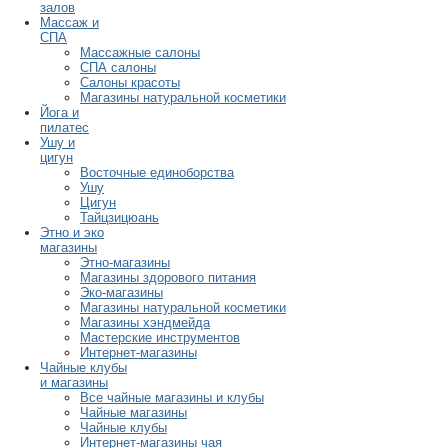
залов
Массаж и
СПА
Массажные салоны
СПА салоны
Салоны красоты
Магазины натуральной косметики
Йога и
пилатес
Ушу и
цигун
Восточные единоборства
Ушу
Цигун
Тайцзицюань
Этно и эко
магазины
Этно-магазины
Магазины здорового питания
Эко-магазины
Магазины натуральной косметики
Магазины хэндмейда
Мастерские инструментов
Интернет-магазины
Чайные клубы
и магазины
Все чайные магазины и клубы
Чайные магазины
Чайные клубы
Интернет-магазины чая