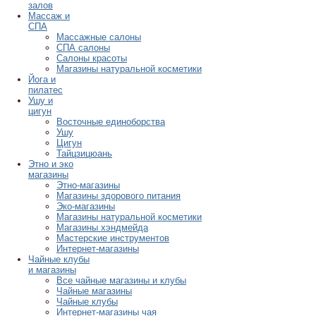
залов
Массаж и
СПА
Массажные салоны
СПА салоны
Салоны красоты
Магазины натуральной косметики
Йога и
пилатес
Ушу и
цигун
Восточные единоборства
Ушу
Цигун
Тайцзицюань
Этно и эко
магазины
Этно-магазины
Магазины здорового питания
Эко-магазины
Магазины натуральной косметики
Магазины хэндмейда
Мастерские инструментов
Интернет-магазины
Чайные клубы
и магазины
Все чайные магазины и клубы
Чайные магазины
Чайные клубы
Интернет-магазины чая