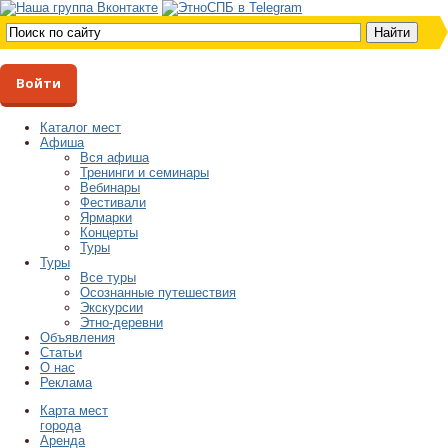
Войти
Каталог мест
Афиша
Вся афиша
Тренинги и семинары
Вебинары
Фестивали
Ярмарки
Концерты
Туры
Туры
Все туры
Осознанные путешествия
Экскурсии
Этно-деревни
Объявления
Статьи
О нас
Реклама
Карта мест
города
Аренда