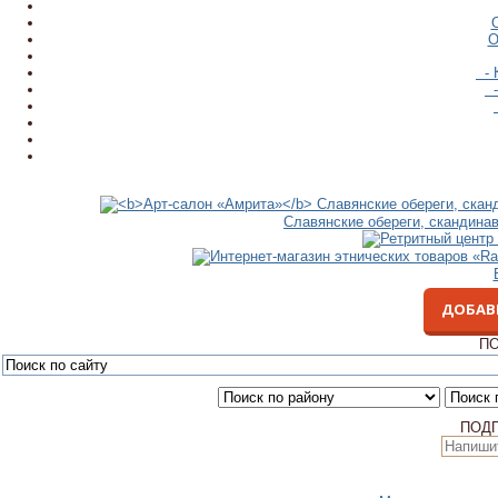
О
- 
-
Славянские обереги, скандина
ДОБАВ
ПО
ПОД