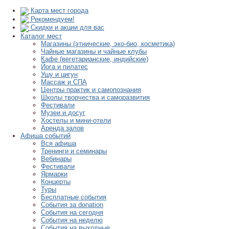
Карта мест города
Рекомендуем!
Скидки и акции для вас
Каталог мест
Магазины (этнические, эко-био, косметика)
Чайные магазины и чайные клубы
Кафе (вегетарианские, индийские)
Йога и пилатес
Ушу и цигун
Массаж и СПА
Центры практик и самопознания
Школы творчества и саморазвития
Фестивали
Музеи и досуг
Хостелы и мини-отели
Аренда залов
Афиша событий
Вся афиша
Тренинги и семинары
Вебинары
Фестивали
Ярмарки
Концерты
Туры
Бесплатные события
События за donation
События на сегодня
События на неделю
События на выходные