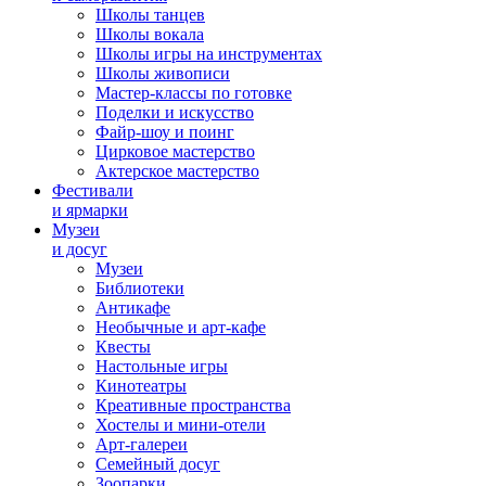
Школы танцев
Школы вокала
Школы игры на инструментах
Школы живописи
Мастер-классы по готовке
Поделки и искусство
Файр-шоу и поинг
Цирковое мастерство
Актерское мастерство
Фестивали
и ярмарки
Музеи
и досуг
Музеи
Библиотеки
Антикафе
Необычные и арт-кафе
Квесты
Настольные игры
Кинотеатры
Креативные пространства
Хостелы и мини-отели
Арт-галереи
Семейный досуг
Зоопарки