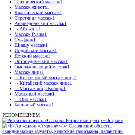
Тантрический массаж
1
Массаж живота
1
Классический массаж
1
Стретчинг массаж
1
Аюрведический массаж
1
- Абхьянга
1
Массаж Гуаша
1
Су-Джок
1
Шиацу массаж
1
Индийский массаж
1
Детский массаж
1
Ортопедический массаж
1
Омолаживающий массаж
1
Массаж лица
1
- Кисточковый массаж лица
1
- Китайский массаж лица
1
- Массаж лица Кобидо
1
Масляный массаж
1
- Ойл массаж
1
Баночный массаж
1
РЕКОМЕНДУЕМ
Ретритный центр «Остров»