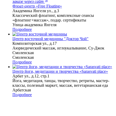
%
заказе через сайт
Флоат-центр «Free Floating»
Академика Янгеля ул., д.3
Классический флоатинг, комплексные сеансы
«флоатинг+массаж», подар. сертификаты
Улица академика Янгеля
Подробнее
Центр восточной медицины "Доктор Чой"
Композиторская ул., д.17
Аюрведический массаж, иглоукалывание, Су-Джок
Смоленская
Смоленская
Подробнее
Центр йоги, медитации и творчества «Sarasvati place»
Арбат ул., д.12, стр.1
Йога, медитация, танцы, творчество, ретриты, мастер-
классы, полезный маркет, массаж, вегетарианская еда
Арбатская
Подробнее