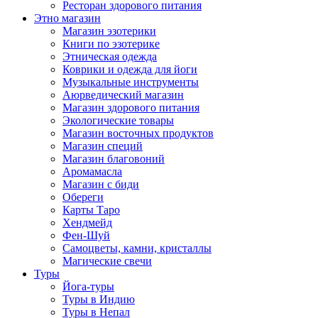
Ресторан здорового питания
Этно магазин
Магазин эзотерики
Книги по эзотерике
Этническая одежда
Коврики и одежда для йоги
Музыкальные инструменты
Аюрведический магазин
Магазин здорового питания
Экологические товары
Магазин восточных продуктов
Магазин специй
Магазин благовоний
Аромамасла
Магазин с биди
Обереги
Карты Таро
Хендмейд
Фен-Шуй
Самоцветы, камни, кристаллы
Магические свечи
Туры
Йога-туры
Туры в Индию
Туры в Непал