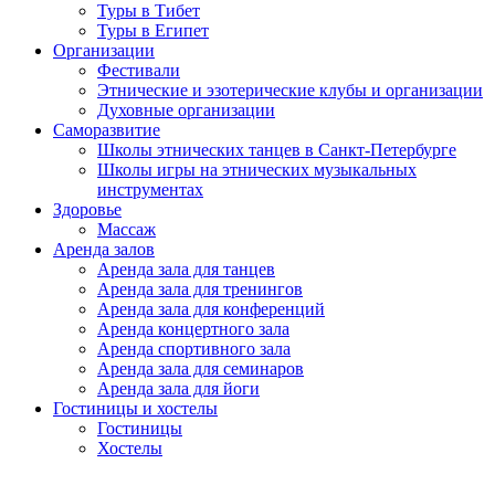
Туры в Тибет
Туры в Египет
Организации
Фестивали
Этнические и эзотерические клубы и организации
Духовные организации
Саморазвитие
Школы этнических танцев в Санкт-Петербурге
Школы игры на этнических музыкальных
инструментах
Здоровье
Массаж
Аренда залов
Аренда зала для танцев
Аренда зала для тренингов
Аренда зала для конференций
Аренда концертного зала
Аренда спортивного зала
Аренда зала для семинаров
Аренда зала для йоги
Гостиницы и хостелы
Гостиницы
Хостелы