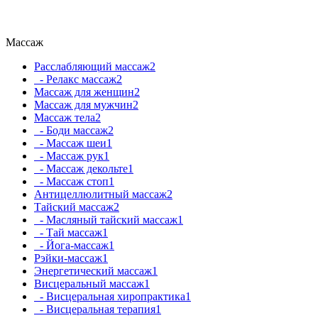
Массаж
Расслабляющий массаж
2
- Релакс массаж
2
Массаж для женщин
2
Массаж для мужчин
2
Массаж тела
2
- Боди массаж
2
- Массаж шеи
1
- Массаж рук
1
- Массаж декольте
1
- Массаж стоп
1
Антицеллюлитный массаж
2
Тайский массаж
2
- Масляный тайский массаж
1
- Тай массаж
1
- Йога-массаж
1
Рэйки-массаж
1
Энергетический массаж
1
Висцеральный массаж
1
- Висцеральная хиропрактика
1
- Висцеральная терапия
1