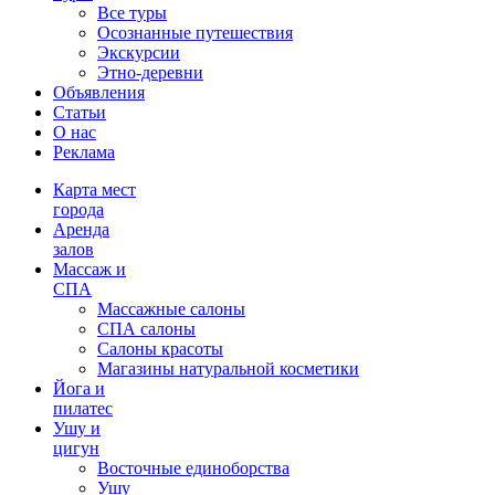
Все туры
Осознанные путешествия
Экскурсии
Этно-деревни
Объявления
Статьи
О нас
Реклама
Карта мест
города
Аренда
залов
Массаж и
СПА
Массажные салоны
СПА салоны
Салоны красоты
Магазины натуральной косметики
Йога и
пилатес
Ушу и
цигун
Восточные единоборства
Ушу