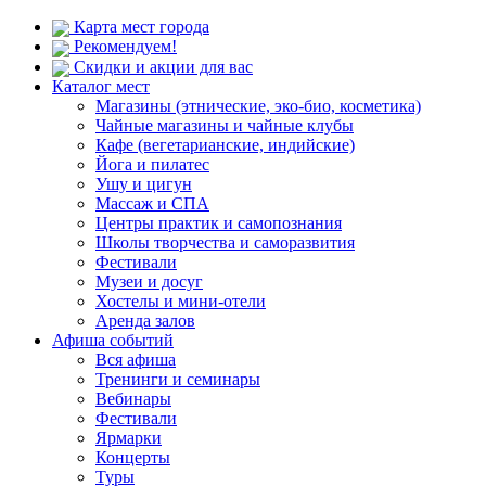
Карта мест города
Рекомендуем!
Скидки и акции для вас
Каталог мест
Магазины (этнические, эко-био, косметика)
Чайные магазины и чайные клубы
Кафе (вегетарианские, индийские)
Йога и пилатес
Ушу и цигун
Массаж и СПА
Центры практик и самопознания
Школы творчества и саморазвития
Фестивали
Музеи и досуг
Хостелы и мини-отели
Аренда залов
Афиша событий
Вся афиша
Тренинги и семинары
Вебинары
Фестивали
Ярмарки
Концерты
Туры