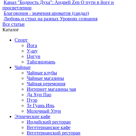
Канал "Бодрость Духа": Андрей Zen О пути в йоге и
просветлении
Благовония - значения ароматов (сандал)
Любовь и страх на разных Уровнях сознания
Все статьи
Каталог
Спорт
Йога
У-шу
Цигун
Тайцзицюань
Чайные
Чайные клубы
Чайные магазины
Чайная церемония
Интернет магазины чая
Да Хун Пао
Пуэр
Те Гуань Инь
Молочный Улун
Этнические кафе
Индийский ресторан
Вегетерианское кафе
Вегетерианский ресторан