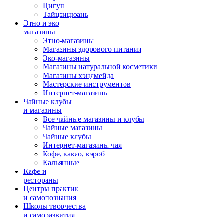
Цигун
Тайцзицюань
Этно и эко
магазины
Этно-магазины
Магазины здорового питания
Эко-магазины
Магазины натуральной косметики
Магазины хэндмейда
Мастерские инструментов
Интернет-магазины
Чайные клубы
и магазины
Все чайные магазины и клубы
Чайные магазины
Чайные клубы
Интернет-магазины чая
Кофе, какао, кэроб
Кальянные
Кафе и
рестораны
Центры практик
и самопознания
Школы творчества
и саморазвития