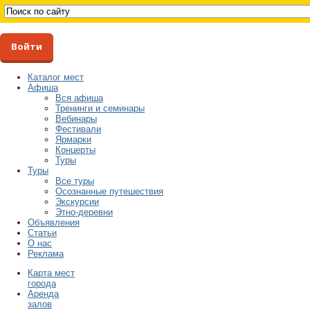
Войти
Каталог мест
Афиша
Вся афиша
Тренинги и семинары
Вебинары
Фестивали
Ярмарки
Концерты
Туры
Туры
Все туры
Осознанные путешествия
Экскурсии
Этно-деревни
Объявления
Статьи
О нас
Реклама
Карта мест
города
Аренда
залов