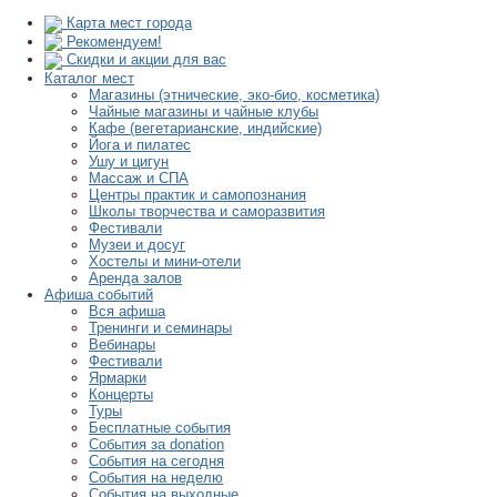
Карта мест города
Рекомендуем!
Скидки и акции для вас
Каталог мест
Магазины (этнические, эко-био, косметика)
Чайные магазины и чайные клубы
Кафе (вегетарианские, индийские)
Йога и пилатес
Ушу и цигун
Массаж и СПА
Центры практик и самопознания
Школы творчества и саморазвития
Фестивали
Музеи и досуг
Хостелы и мини-отели
Аренда залов
Афиша событий
Вся афиша
Тренинги и семинары
Вебинары
Фестивали
Ярмарки
Концерты
Туры
Бесплатные события
События за donation
События на сегодня
События на неделю
События на выходные