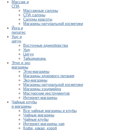
Массаж и
СПА
Массажные салоны
СПА салоны
Салоны красоты
Магазины натуральной косметики
Йога и
пилатес
Ушу и
цигун
Восточные единоборства
Ушу
Цигун
Тайцзицюань
Этно и эко
магазины
Этно-магазины
Магазины здорового питания
Эко-магазины
Магазины натуральной косметики
Магазины хэндмейда
Мастерские инструментов
Интернет-магазины
Чайные клубы
и магазины
Все чайные магазины и клубы
Чайные магазины
Чайные клубы
Интернет-магазины чая
Кофе, какао, кэроб