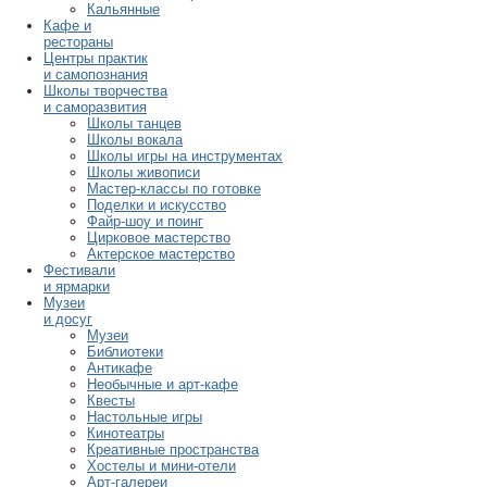
Кальянные
Кафе и
рестораны
Центры практик
и самопознания
Школы творчества
и саморазвития
Школы танцев
Школы вокала
Школы игры на инструментах
Школы живописи
Мастер-классы по готовке
Поделки и искусство
Файр-шоу и поинг
Цирковое мастерство
Актерское мастерство
Фестивали
и ярмарки
Музеи
и досуг
Музеи
Библиотеки
Антикафе
Необычные и арт-кафе
Квесты
Настольные игры
Кинотеатры
Креативные пространства
Хостелы и мини-отели
Арт-галереи