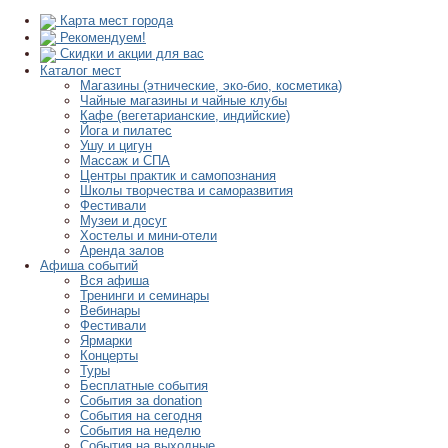
Карта мест города
Рекомендуем!
Скидки и акции для вас
Каталог мест
Магазины (этнические, эко-био, косметика)
Чайные магазины и чайные клубы
Кафе (вегетарианские, индийские)
Йога и пилатес
Ушу и цигун
Массаж и СПА
Центры практик и самопознания
Школы творчества и саморазвития
Фестивали
Музеи и досуг
Хостелы и мини-отели
Аренда залов
Афиша событий
Вся афиша
Тренинги и семинары
Вебинары
Фестивали
Ярмарки
Концерты
Туры
Бесплатные события
События за donation
События на сегодня
События на неделю
События на выходные