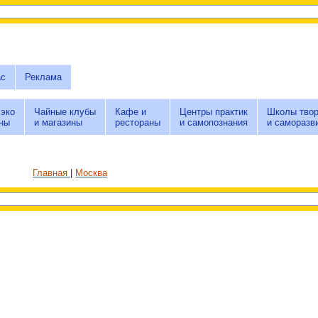
ас
Реклама
 эко
Чайные клубы
Кафе и
Центры практик
Школы твор
ны
и магазины
рестораны
и самопознания
и саморазв
Главная
Москва