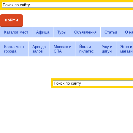
Войти
Каталог мест
Афиша
Туры
Объявления
Статьи
О н
Карта мест
Аренда
Массаж и
Йога и
Ушу и
Этно и
города
залов
СПА
пилатес
цигун
магази