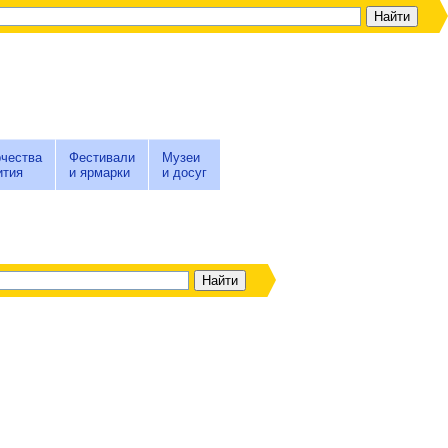
чества
Фестивали
Музеи
ития
и ярмарки
и досуг