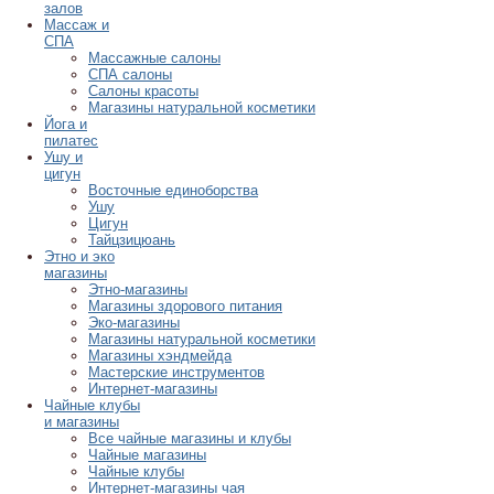
залов
Массаж и
СПА
Массажные салоны
СПА салоны
Салоны красоты
Магазины натуральной косметики
Йога и
пилатес
Ушу и
цигун
Восточные единоборства
Ушу
Цигун
Тайцзицюань
Этно и эко
магазины
Этно-магазины
Магазины здорового питания
Эко-магазины
Магазины натуральной косметики
Магазины хэндмейда
Мастерские инструментов
Интернет-магазины
Чайные клубы
и магазины
Все чайные магазины и клубы
Чайные магазины
Чайные клубы
Интернет-магазины чая