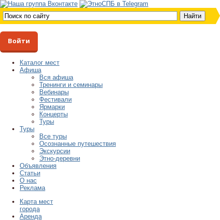
Войти
Каталог мест
Афиша
Вся афиша
Тренинги и семинары
Вебинары
Фестивали
Ярмарки
Концерты
Туры
Туры
Все туры
Осознанные путешествия
Экскурсии
Этно-деревни
Объявления
Статьи
О нас
Реклама
Карта мест
города
Аренда