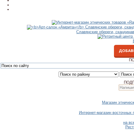
Славянские обереги, скандина
ДОБАВ
ПО
ПОД
Магазин этничес
Интернет-магазин восточных 
на вс
Рест