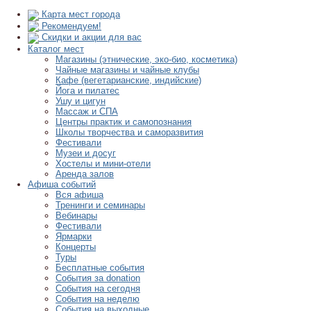
Карта мест города
Рекомендуем!
Скидки и акции для вас
Каталог мест
Магазины (этнические, эко-био, косметика)
Чайные магазины и чайные клубы
Кафе (вегетарианские, индийские)
Йога и пилатес
Ушу и цигун
Массаж и СПА
Центры практик и самопознания
Школы творчества и саморазвития
Фестивали
Музеи и досуг
Хостелы и мини-отели
Аренда залов
Афиша событий
Вся афиша
Тренинги и семинары
Вебинары
Фестивали
Ярмарки
Концерты
Туры
Бесплатные события
События за donation
События на сегодня
События на неделю
События на выходные