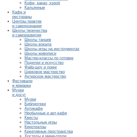
Кофе, какао, кэроб
Кальянные
Кафе и
рестораны
Центры практик
и самопознания
Школы творчества
и саморазвития
Школы танцев
Школы вокала
Школы игры на инструментах
Школы живописи
Мастер-классы по готовке
Поделки и искусство
Файр-шоу и поинг
Цирковое мастерство
Актерское мастерство
Фестивали
и ярмарки
Музеи
и досуг
Музеи
Библиотеки
Антикафе
Необычные и арт-кафе
Квесты
Настольные игры
Кинотеатры
Креативные пространства
Хостелы и мини-отели