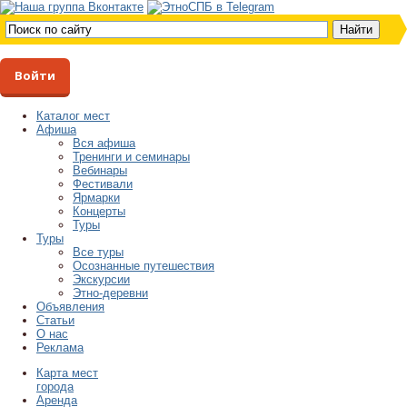
Войти
Каталог мест
Афиша
Вся афиша
Тренинги и семинары
Вебинары
Фестивали
Ярмарки
Концерты
Туры
Туры
Все туры
Осознанные путешествия
Экскурсии
Этно-деревни
Объявления
Статьи
О нас
Реклама
Карта мест
города
Аренда