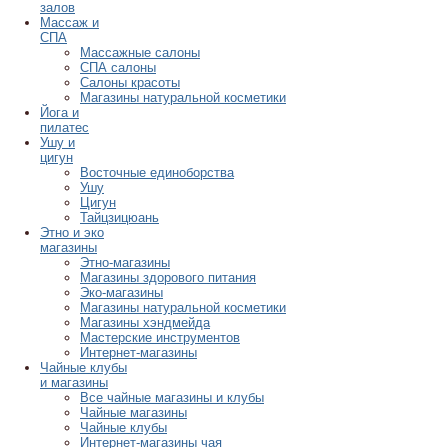
залов
Массаж и
СПА
Массажные салоны
СПА салоны
Салоны красоты
Магазины натуральной косметики
Йога и
пилатес
Ушу и
цигун
Восточные единоборства
Ушу
Цигун
Тайцзицюань
Этно и эко
магазины
Этно-магазины
Магазины здорового питания
Эко-магазины
Магазины натуральной косметики
Магазины хэндмейда
Мастерские инструментов
Интернет-магазины
Чайные клубы
и магазины
Все чайные магазины и клубы
Чайные магазины
Чайные клубы
Интернет-магазины чая