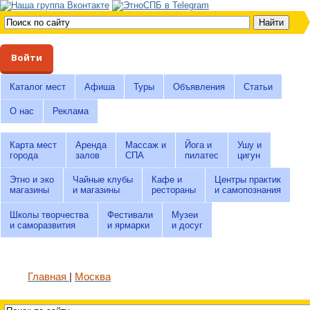
Войти
Каталог мест
Афиша
Туры
Объявления
Статьи
О нас
Реклама
Карта мест
Аренда
Массаж и
Йога и
Ушу и
города
залов
СПА
пилатес
цигун
Этно и эко
Чайные клубы
Кафе и
Центры практик
магазины
и магазины
рестораны
и самопознания
Школы творчества
Фестивали
Музеи
и саморазвития
и ярмарки
и досуг
Главная
Москва