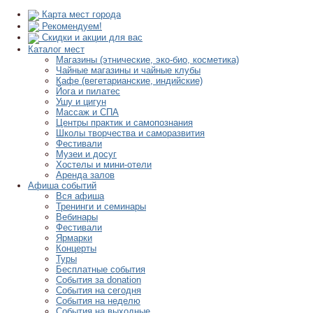
Карта мест города
Рекомендуем!
Скидки и акции для вас
Каталог мест
Магазины (этнические, эко-био, косметика)
Чайные магазины и чайные клубы
Кафе (вегетарианские, индийские)
Йога и пилатес
Ушу и цигун
Массаж и СПА
Центры практик и самопознания
Школы творчества и саморазвития
Фестивали
Музеи и досуг
Хостелы и мини-отели
Аренда залов
Афиша событий
Вся афиша
Тренинги и семинары
Вебинары
Фестивали
Ярмарки
Концерты
Туры
Бесплатные события
События за donation
События на сегодня
События на неделю
События на выходные