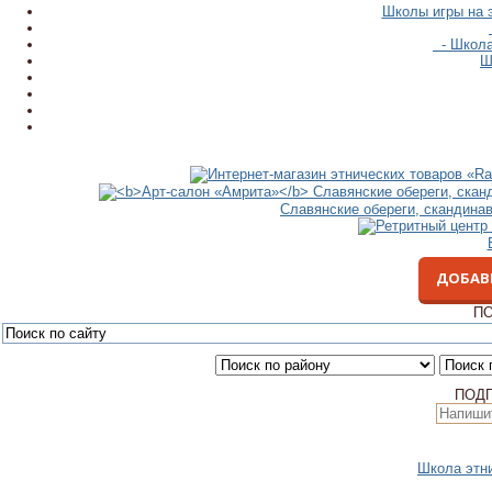
Школы игры на 
- Школа
Ш
Славянские обереги, скандина
ДОБАВ
ПО
ПОД
Школа этн