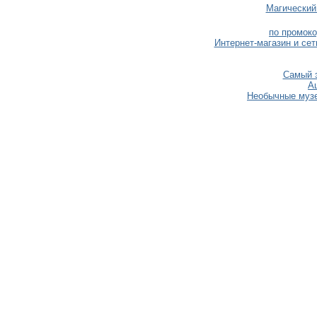
Магический
по промоко
Интернет-магазин и сет
Самый э
А
Необычные музеи