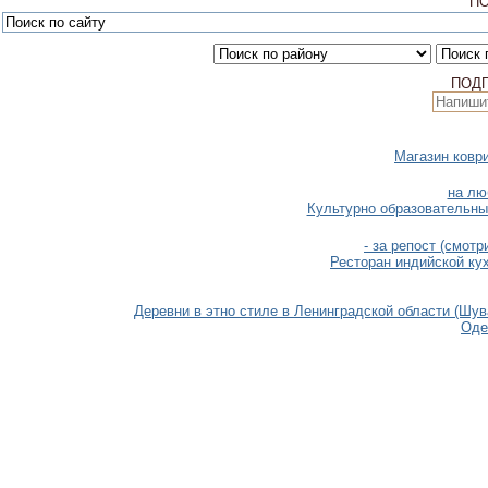
ПО
ПОД
Магазин коври
на лю
Культурно образовательны
- за репост (смот
Ресторан индийской ку
Деревни в этно стиле в Ленинградской области (Шув
Оде