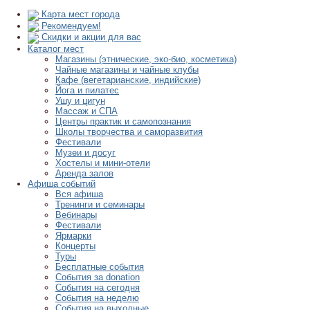
Карта мест города
Рекомендуем!
Скидки и акции для вас
Каталог мест
Магазины (этнические, эко-био, косметика)
Чайные магазины и чайные клубы
Кафе (вегетарианские, индийские)
Йога и пилатес
Ушу и цигун
Массаж и СПА
Центры практик и самопознания
Школы творчества и саморазвития
Фестивали
Музеи и досуг
Хостелы и мини-отели
Аренда залов
Афиша событий
Вся афиша
Тренинги и семинары
Вебинары
Фестивали
Ярмарки
Концерты
Туры
Бесплатные события
События за donation
События на сегодня
События на неделю
События на выходные