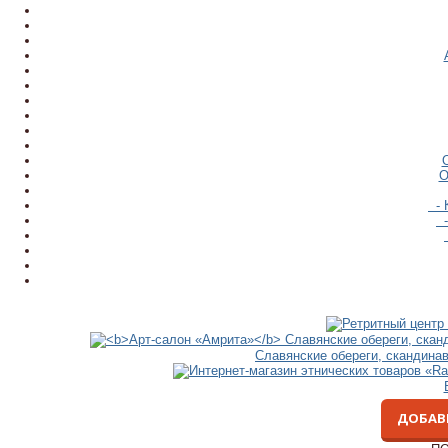
О
- 
-
Славянские обереги, скандина
ДОБАВ