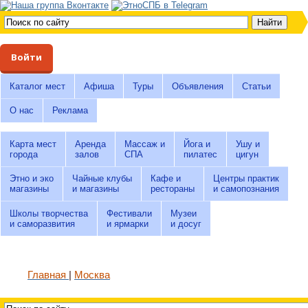
Войти
Каталог мест
Афиша
Туры
Объявления
Статьи
О нас
Реклама
Карта мест
Аренда
Массаж и
Йога и
Ушу и
города
залов
СПА
пилатес
цигун
Этно и эко
Чайные клубы
Кафе и
Центры практик
магазины
и магазины
рестораны
и самопознания
Школы творчества
Фестивали
Музеи
и саморазвития
и ярмарки
и досуг
Главная
Москва