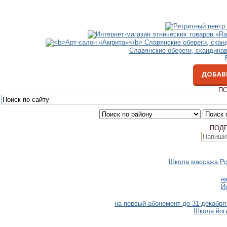
Славянские обереги, скандина
ДОБАВ
ПО
ПОД
Школа массажа Ро
н
Й
на первый абонемент до 31 декабря 
Школа йог