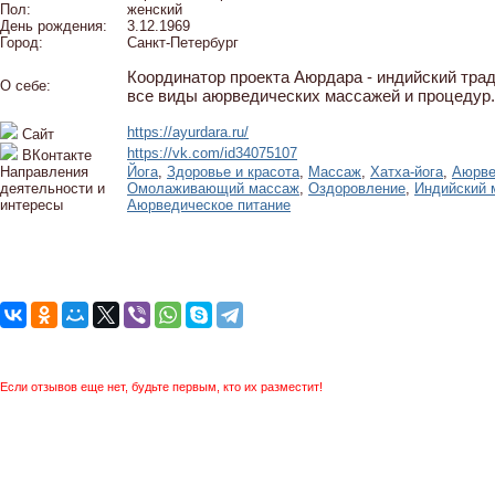
Пол:
женский
День рождения:
3.12.1969
Город:
Санкт-Петербург
Координатор проекта Аюрдара - индийский трад
О себе:
все виды аюрведических массажей и процедур.
https://ayurdara.ru/
Сайт
https://vk.com/id34075107
ВКонтакте
Направления
Йога
,
Здоровье и красота
,
Массаж
,
Хатха-йога
,
Аюрве
деятельности и
Омолаживающий массаж
,
Оздоровление
,
Индийский 
интересы
Аюрведическое питание
Если отзывов еще нет, будьте первым, кто их разместит!