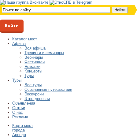
Войти
Каталог мест
Афиша
Вся афиша
Тренинги и семинары
Вебинары
Фестивали
Ярмарки
Концерты
Туры
Туры
Все туры
Осознанные путешествия
Экскурсии
Этно-деревни
Объявления
Статьи
О нас
Реклама
Карта мест
города
Аренда