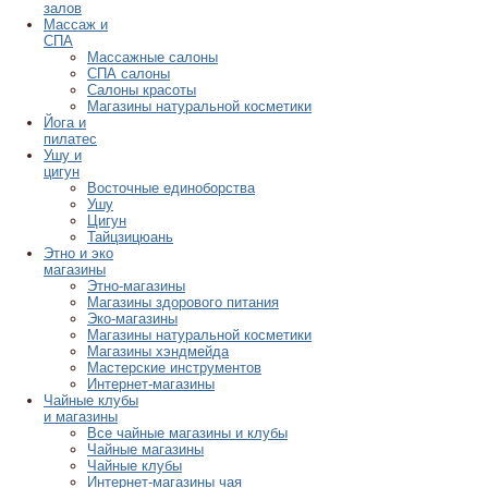
залов
Массаж и
СПА
Массажные салоны
СПА салоны
Салоны красоты
Магазины натуральной косметики
Йога и
пилатес
Ушу и
цигун
Восточные единоборства
Ушу
Цигун
Тайцзицюань
Этно и эко
магазины
Этно-магазины
Магазины здорового питания
Эко-магазины
Магазины натуральной косметики
Магазины хэндмейда
Мастерские инструментов
Интернет-магазины
Чайные клубы
и магазины
Все чайные магазины и клубы
Чайные магазины
Чайные клубы
Интернет-магазины чая