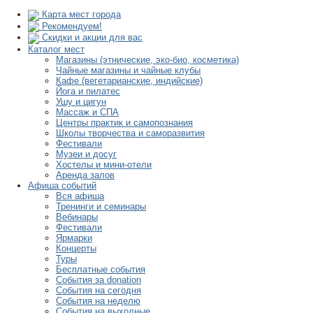
Карта мест города
Рекомендуем!
Скидки и акции для вас
Каталог мест
Магазины (этнические, эко-био, косметика)
Чайные магазины и чайные клубы
Кафе (вегетарианские, индийские)
Йога и пилатес
Ушу и цигун
Массаж и СПА
Центры практик и самопознания
Школы творчества и саморазвития
Фестивали
Музеи и досуг
Хостелы и мини-отели
Аренда залов
Афиша событий
Вся афиша
Тренинги и семинары
Вебинары
Фестивали
Ярмарки
Концерты
Туры
Бесплатные события
События за donation
События на сегодня
События на неделю
События на выходные