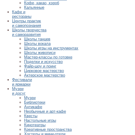
Кофе, какао, кэроб
Кальянные
Кафе и
рестораны
Центры практик
и самопознания
Школы творчества
и саморазвития
Школы танцев
Школы вокала
Школы игры на инструментах
Школы живописи
Мастер-классы по готовке
Поделки и искусство
Файр-шоу и поинг
Цирковое мастерство
Актерское мастерство
Фестивали
и ярмарки
Музеи
и досуг
Музеи
Библиотеки
Антикафе
Необычные и арт-кафе
Квесты
Настольные игры
Кинотеатры
Креативные пространства
Хостелы и мини-отели