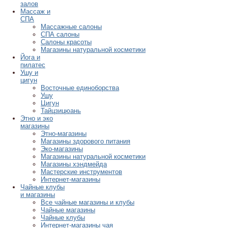
залов
Массаж и
СПА
Массажные салоны
СПА салоны
Салоны красоты
Магазины натуральной косметики
Йога и
пилатес
Ушу и
цигун
Восточные единоборства
Ушу
Цигун
Тайцзицюань
Этно и эко
магазины
Этно-магазины
Магазины здорового питания
Эко-магазины
Магазины натуральной косметики
Магазины хэндмейда
Мастерские инструментов
Интернет-магазины
Чайные клубы
и магазины
Все чайные магазины и клубы
Чайные магазины
Чайные клубы
Интернет-магазины чая