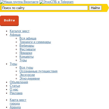
Войти
Каталог мест
Афиша
Вся афиша
Тренинги и семинары
Вебинары
Фестивали
Ярмарки
Концерты
Туры
Туры
Все туры
Осознанные путешествия
Экскурсии
Этно-деревни
Объявления
Статьи
О нас
Реклама
Карта мест
города
Аренда