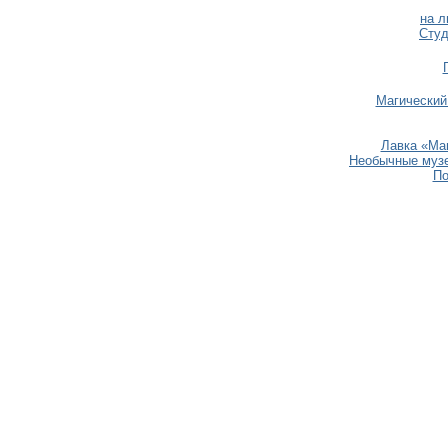
на л
Студ
Магический
Лавка «Ман
Необычные музеи
По