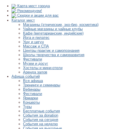
Карта мест города
Рекомендуем!
Скидки и акции для вас
Каталог мест
Магазины (этнические, эко-био, косметика)
Чайные магазины и чайные клубы
Кафе (вегетарианские, индийские)
Йога и пилатес
Ушу и цигун
Массаж и СПА
Центры практик и самопознания
Школы творчества и саморазвития
Фестивали
Музеи и досуг
Хостелы и мини-отели
Аренда залов
Афиша событий
Вся афиша
Тренинги и семинары
Вебинары
Фестивали
Ярмарки
Концерты
Туры
Бесплатные события
События за donation
События на сегодня
События на неделю
События на выходные