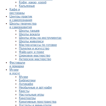
Кофе, какао, кэроб
Кальянные
Кафе и
рестораны
Центры практик
и самопознания
Школы творчества
и саморазвития
Школы танцев
Школы вокала
Школы игры на инструментах
Школы живописи
Мастер-классы по готовке
Поделки и искусство
Файр-шоу и поинг
Цирковое мастерство
Актерское мастерство
Фестивали
и ярмарки
Музеи
и досуг
Музеи
Библиотеки
Антикафе
Необычные и арт-кафе
Квесты
Настольные игры
Кинотеатры
Креативные пространства
Хостелы и мини-отели