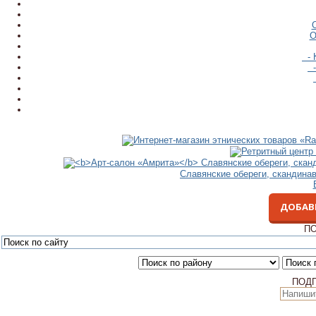
О
- 
-
Славянские обереги, скандина
ДОБАВ
ПО
ПОД