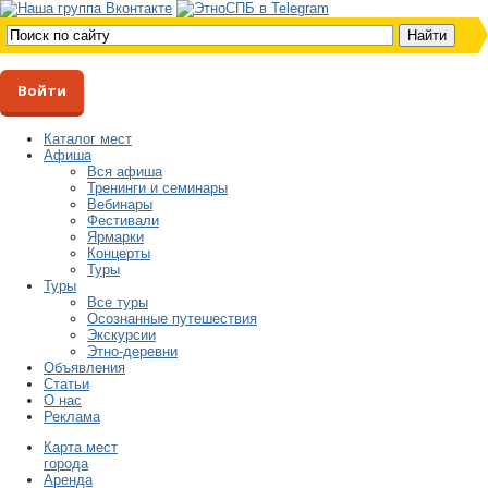
Войти
Каталог мест
Афиша
Вся афиша
Тренинги и семинары
Вебинары
Фестивали
Ярмарки
Концерты
Туры
Туры
Все туры
Осознанные путешествия
Экскурсии
Этно-деревни
Объявления
Статьи
О нас
Реклама
Карта мест
города
Аренда