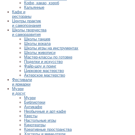
Кофе, какао, кэроб
Кальянные
Кафе и
рестораны
Центры практик
и самопознания
Школы творчества
и саморазвития
Школы танцев
Школы вокала
Школы игры на инструментах
Школы живописи
Мастер-классы по готовке
Поделки и искусство
Файр-шоу и поинг
Цирковое мастерство
Актерское мастерство
Фестивали
и ярмарки
Музеи
и досуг
Музеи
Библиотеки
Антикафе
Необычные и арт-кафе
Квесты
Настольные игры
Кинотеатры
Креативные пространства
Хостелы и мини-отели