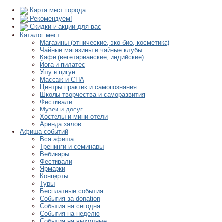
Карта мест города
Рекомендуем!
Скидки и акции для вас
Каталог мест
Магазины (этнические, эко-био, косметика)
Чайные магазины и чайные клубы
Кафе (вегетарианские, индийские)
Йога и пилатес
Ушу и цигун
Массаж и СПА
Центры практик и самопознания
Школы творчества и саморазвития
Фестивали
Музеи и досуг
Хостелы и мини-отели
Аренда залов
Афиша событий
Вся афиша
Тренинги и семинары
Вебинары
Фестивали
Ярмарки
Концерты
Туры
Бесплатные события
События за donation
События на сегодня
События на неделю
События на выходные