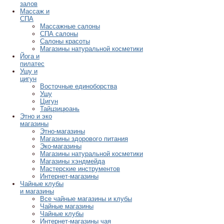
залов
Массаж и
СПА
Массажные салоны
СПА салоны
Салоны красоты
Магазины натуральной косметики
Йога и
пилатес
Ушу и
цигун
Восточные единоборства
Ушу
Цигун
Тайцзицюань
Этно и эко
магазины
Этно-магазины
Магазины здорового питания
Эко-магазины
Магазины натуральной косметики
Магазины хэндмейда
Мастерские инструментов
Интернет-магазины
Чайные клубы
и магазины
Все чайные магазины и клубы
Чайные магазины
Чайные клубы
Интернет-магазины чая