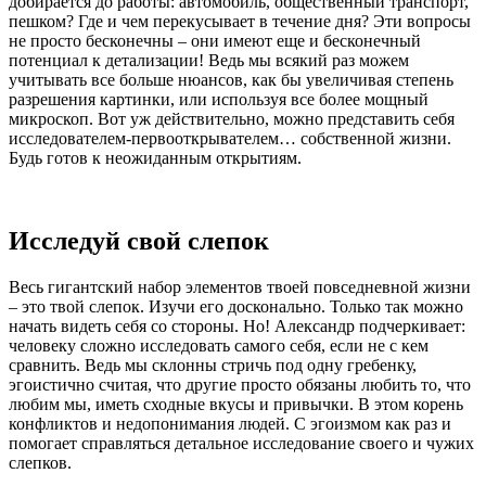
добирается до работы: автомобиль, общественный транспорт,
пешком? Где и чем перекусывает в течение дня? Эти вопросы
не просто бесконечны – они имеют еще и бесконечный
потенциал к детализации! Ведь мы всякий раз можем
учитывать все больше нюансов, как бы увеличивая степень
разрешения картинки, или используя все более мощный
микроскоп. Вот уж действительно, можно представить себя
исследователем-первооткрывателем… собственной жизни.
Будь готов к неожиданным открытиям.
Исследуй свой слепок
Весь гигантский набор элементов твоей повседневной жизни
– это твой слепок. Изучи его досконально. Только так можно
начать видеть себя со стороны. Но! Александр подчеркивает:
человеку сложно исследовать самого себя, если не с кем
сравнить. Ведь мы склонны стричь под одну гребенку,
эгоистично считая, что другие просто обязаны любить то, что
любим мы, иметь сходные вкусы и привычки. В этом корень
конфликтов и недопонимания людей. С эгоизмом как раз и
помогает справляться детальное исследование своего и чужих
слепков.