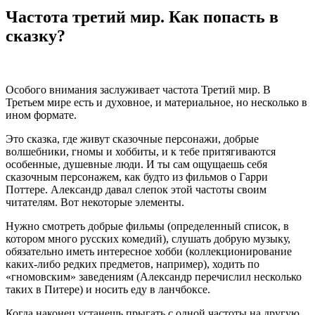
Частота третий мир. Как попасть в
сказку?
Особого внимания заслуживает частота Третий мир. В
Третьем мире есть и духовное, и материальное, но несколько в
ином формате.
Это сказка, где живут сказочные персонажи, добрые
волшебники, гномы и хоббиты, и к тебе притягиваются
особенные, душевные люди. И ты сам ощущаешь себя
сказочным персонажем, как будто из фильмов о Гарри
Поттере. Александр давал слепок этой частоты своим
читателям. Вот некоторые элементы.
Нужно смотреть добрые фильмы (определенный список, в
котором много русских комедий), слушать добрую музыку,
обязательно иметь интересное хобби (коллекционирование
каких-либо редких предметов, например), ходить по
«гномовским» заведениям (Александр перечислил несколько
таких в Питере) и носить еду в ланчбоксе.
Когда наконец устанешь прыгать с одной частоты на другую,