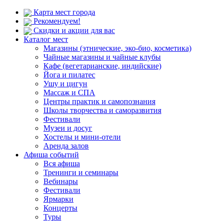
Карта мест города
Рекомендуем!
Скидки и акции для вас
Каталог мест
Магазины (этнические, эко-био, косметика)
Чайные магазины и чайные клубы
Кафе (вегетарианские, индийские)
Йога и пилатес
Ушу и цигун
Массаж и СПА
Центры практик и самопознания
Школы творчества и саморазвития
Фестивали
Музеи и досуг
Хостелы и мини-отели
Аренда залов
Афиша событий
Вся афиша
Тренинги и семинары
Вебинары
Фестивали
Ярмарки
Концерты
Туры