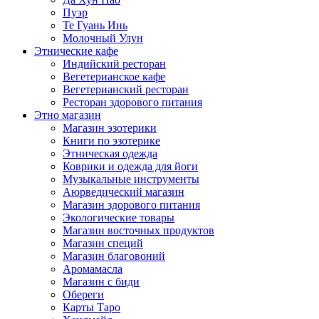
Пуэр
Те Гуань Инь
Молочный Улун
Этнические кафе
Индийский ресторан
Вегетерианское кафе
Вегетерианский ресторан
Ресторан здорового питания
Этно магазин
Магазин эзотерики
Книги по эзотерике
Этническая одежда
Коврики и одежда для йоги
Музыкальные инструменты
Аюрведический магазин
Магазин здорового питания
Экологические товары
Магазин восточных продуктов
Магазин специй
Магазин благовоний
Аромамасла
Магазин с биди
Обереги
Карты Таро