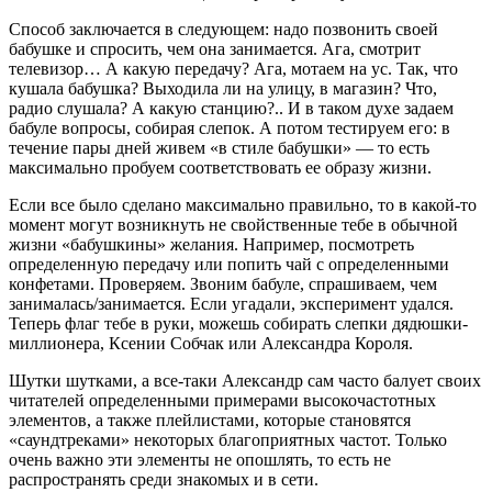
Способ заключается в следующем: надо позвонить своей
бабушке и спросить, чем она занимается. Ага, смотрит
телевизор… А какую передачу? Ага, мотаем на ус. Так, что
кушала бабушка? Выходила ли на улицу, в магазин? Что,
радио слушала? А какую станцию?.. И в таком духе задаем
бабуле вопросы, собирая слепок. А потом тестируем его: в
течение пары дней живем «в стиле бабушки» — то есть
максимально пробуем соответствовать ее образу жизни.
Если все было сделано максимально правильно, то в какой-то
момент могут возникнуть не свойственные тебе в обычной
жизни «бабушкины» желания. Например, посмотреть
определенную передачу или попить чай с определенными
конфетами. Проверяем. Звоним бабуле, спрашиваем, чем
занималась/занимается. Если угадали, эксперимент удался.
Теперь флаг тебе в руки, можешь собирать слепки дядюшки-
миллионера, Ксении Собчак или Александра Короля.
Шутки шутками, а все-таки Александр сам часто балует своих
читателей определенными примерами высокочастотных
элементов, а также плейлистами, которые становятся
«саундтреками» некоторых благоприятных частот. Только
очень важно эти элементы не опошлять, то есть не
распространять среди знакомых и в сети.