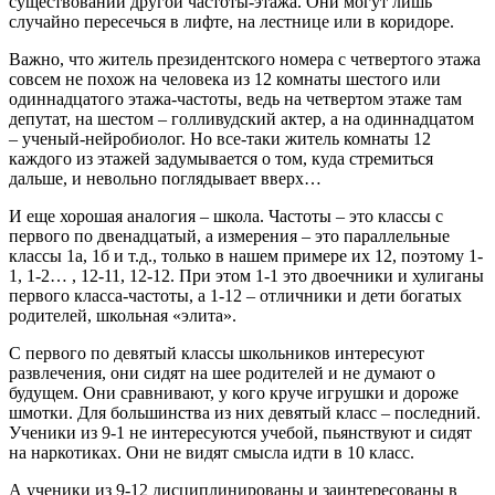
существовании другой частоты-этажа. Они могут лишь
случайно пересечься в лифте, на лестнице или в коридоре.
Важно, что житель президентского номера с четвертого этажа
совсем не похож на человека из 12 комнаты шестого или
одиннадцатого этажа-частоты, ведь на четвертом этаже там
депутат, на шестом – голливудский актер, а на одиннадцатом
– ученый-нейробиолог. Но все-таки житель комнаты 12
каждого из этажей задумывается о том, куда стремиться
дальше, и невольно поглядывает вверх…
И еще хорошая аналогия – школа. Частоты – это классы с
первого по двенадцатый, а измерения – это параллельные
классы 1а, 1б и т.д., только в нашем примере их 12, поэтому 1-
1, 1-2… , 12-11, 12-12. При этом 1-1 это двоечники и хулиганы
первого класса-частоты, а 1-12 – отличники и дети богатых
родителей, школьная «элита».
С первого по девятый классы школьников интересуют
развлечения, они сидят на шее родителей и не думают о
будущем. Они сравнивают, у кого круче игрушки и дороже
шмотки. Для большинства из них девятый класс – последний.
Ученики из 9-1 не интересуются учебой, пьянствуют и сидят
на наркотиках. Они не видят смысла идти в 10 класс.
А ученики из 9-12 дисциплинированы и заинтересованы в