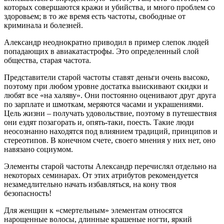
которых совершаются кражи и убийства, и много проблем со
здоровьем; в то же время есть частоты, свободные от
криминала и болезней.
Александр неоднократно приводил в пример слепок людей
попадающих в авиакатастрофы. Это определенный слой
общества, старая частота.
Представители старой частоты ставят деньги очень высоко,
поэтому при любом уровне достатка выискивают скидки и
любят все «на халяву». Они постоянно оценивают друг друга
по зарплате и шмоткам, меряются часами и украшениями.
Цель жизни – получать удовольствие, поэтому в путешествия
они ездят позагорать и, опять-таки, поесть. Такие люди
неосознанно находятся под влиянием традиций, принципов и
стереотипов. В конечном счете, своего мнения у них нет, оно
навязано социумом.
Элементы старой частоты Александр перечислял отдельно на
некоторых семинарах. От этих атрибутов рекомендуется
незамедлительно начать избавляться, на кону твоя
безопасность!
Для женщин к «смертельным» элементам относятся
нарощенные волосы, длинные крашеные ногти, яркий