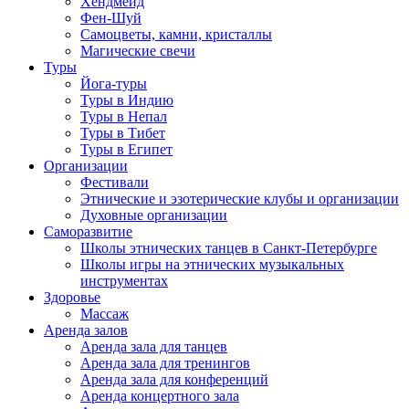
Хендмейд
Фен-Шуй
Самоцветы, камни, кристаллы
Магические свечи
Туры
Йога-туры
Туры в Индию
Туры в Непал
Туры в Тибет
Туры в Египет
Организации
Фестивали
Этнические и эзотерические клубы и организации
Духовные организации
Саморазвитие
Школы этнических танцев в Санкт-Петербурге
Школы игры на этнических музыкальных
инструментах
Здоровье
Массаж
Аренда залов
Аренда зала для танцев
Аренда зала для тренингов
Аренда зала для конференций
Аренда концертного зала