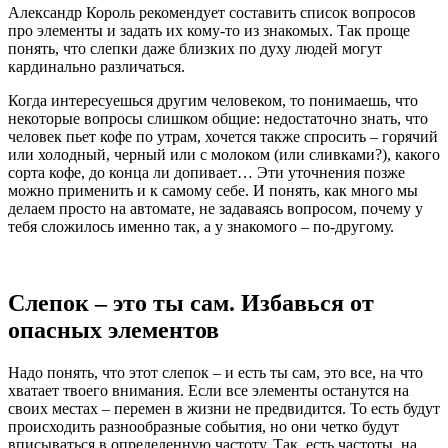
Александр Король рекомендует составить список вопросов
про элементы и задать их кому-то из знакомых. Так проще
понять, что слепки даже близких по духу людей могут
кардинально различаться.
Когда интересуешься другим человеком, то понимаешь, что
некоторые вопросы слишком общие: недостаточно знать, что
человек пьет кофе по утрам, хочется также спросить – горячий
или холодный, черный или с молоком (или сливками?), какого
сорта кофе, до конца ли допивает… Эти уточнения позже
можно применить и к самому себе. И понять, как много мы
делаем просто на автомате, не задаваясь вопросом, почему у
тебя сложилось именно так, а у знакомого – по-другому.
Слепок – это ты сам. Избавься от
опасных элементов
Надо понять, что этот слепок – и есть ты сам, это все, на что
хватает твоего внимания. Если все элементы останутся на
своих местах – перемен в жизни не предвидится. То есть будут
происходить разнообразные события, но они четко будут
вписываться в определенную частоту. Так, есть частоты, на