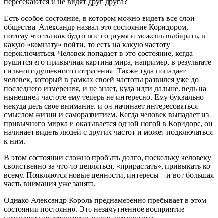
пересекаются и не видят друг друга?
Есть особое состояние, в котором можно видеть все слои
общества. Александр назвал это состояние Коридором,
потому что ты как будто вне социума и можешь выбирать, в
какую «комнату» войти, то есть на какую частоту
переключиться. Человек попадает в это состояние, когда
рушится его привычная картина мира, например, в результате
сильного душевного потрясения. Также туда попадает
человек, который в рамках своей частоты развился уже до
последнего измерения, и не знает, куда идти дальше, ведь на
нынешней частоте ему теперь не интересно. Ему буквально
некуда деть свое внимание, и он начинает интересоваться
смыслом жизни и саморазвитием. Когда человек выпадает из
привычного мирка и оказывается одной ногой в Коридоре, он
начинает видеть людей с других частот и может подключаться
к ним.
В этом состоянии сложно пробыть долго, поскольку человеку
свойственно за что-то цепляться, «прирастать», привыкать ко
всему. Появляются новые ценности, интересы – и вот большая
часть внимания уже занята.
Однако Александр Король преднамеренно пребывает в этом
состоянии постоянно. Это незамутненное восприятие
позволяет писателю ясно видеть все частоты.