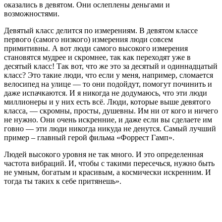
оказались в девятом. Они ослеплены деньгами и
возможностями.
Девятый класс делится по измерениям. В девятом классе
первого (самого низкого) измерения люди совсем
примитивны. А вот люди самого высокого измерения
становятся мудрее и скромнее, так как переходят уже в
десятый класс! Так вот, что же это за десятый и одиннадцатый
класс? Это такие люди, что если у меня, например, сломается
велосипед на улице — то они подойдут, помогут починить и
даже испачкаются. И я никогда не додумаюсь, что эти люди
миллионеры и у них есть всё. Люди, которые выше девятого
класса, — скромны, просты, душевны. Им ни от кого и ничего
не нужно. Они очень искренние, и даже если вы сделаете им
говно — эти люди никогда никуда не денутся. Самый лучший
пример – главный герой фильма «Форрест Гамп».
Людей высокого уровня не так много. И это определенная
частота вибраций. И, чтобы с такими пересечься, нужно быть
не умным, богатым и красивым, а космически искренним. И
тогда ты таких к себе притянешь».