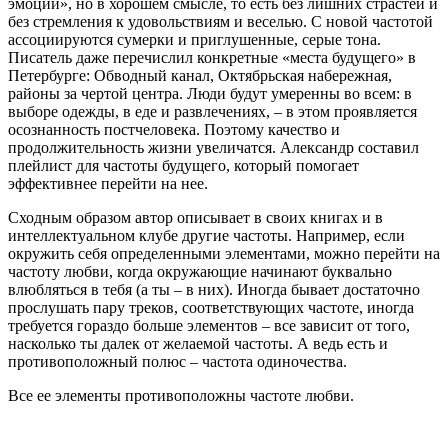
эмоций», но в хорошем смысле, то есть без лишних страстей и
без стремления к удовольствиям и веселью. С новой частотой
ассоциируются сумерки и приглушенные, серые тона.
Писатель даже перечислил конкретные «места будущего» в
Петербурге: Обводный канал, Октябрьская набережная,
районы за чертой центра. Люди будут умеренны во всем: в
выборе одежды, в еде и развлечениях, – в этом проявляется
осознанность постчеловека. Поэтому качество и
продолжительность жизни увеличатся. Александр составил
плейлист для частоты будущего, который помогает
эффективнее перейти на нее.
Сходным образом автор описывает в своих книгах и в
интеллектуальном клубе другие частоты. Например, если
окружить себя определенными элементами, можно перейти на
частоту любви, когда окружающие начинают буквально
влюбляться в тебя (а ты – в них). Иногда бывает достаточно
прослушать пару треков, соответствующих частоте, иногда
требуется гораздо больше элементов – все зависит от того,
насколько ты далек от желаемой частоты. А ведь есть и
противоположный полюс – частота одиночества.
Все ее элементы противоположны частоте любви.