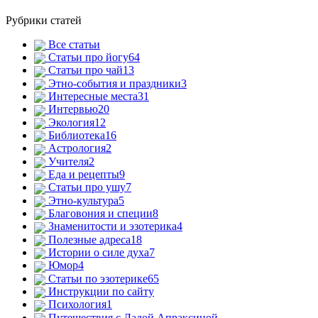
Рубрики статей
Все статьи
Статьи про йогу
64
Статьи про чай
13
Этно-события и праздники
3
Интересные места
31
Интервью
20
Экология
12
Библиотека
16
Астрология
2
Учителя
2
Еда и рецепты
9
Статьи про ушу
7
Этно-культура
5
Благовония и специи
8
Знаменитости и эзотерика
4
Полезные адреса
18
Истории о силе духа
7
Юмор
4
Статьи по эзотерике
65
Инструкции по сайту
Психология
1
Путешествия с Ладой Апраксиной