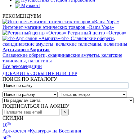
Музыка
1
РЕКОМЕНДУЕМ
Интернет-магазин этнических товаров «Rama Yoga»
Ретритный центр «Остров»
Арт-салон «Амрита»
Славянские обереги, скандинавские амулеты, кельтские
талисманы, палантины
Все рекомендации
ДОБАВИТЬ СОБЫТИЕ ИЛИ ТУР
ПОИСК ПО КАТАЛОГУ
ПОДПИСАТЬСЯ НА АФИШУ
СКИДКИ
%
10
Арт-хостел «Культура» на Восстания
%
50