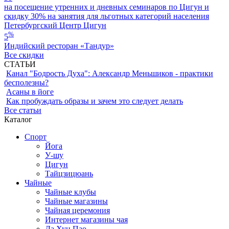
на посещение утренних и дневных семинаров по Цигун и
скидку 30% на занятия для льготных категорий населения
Петербургский Центр Цигун
%
5
Индийский ресторан «Тандур»
Все скидки
СТАТЬИ
Канал "Бодрость Духа": Александр Меньшиков - практики
бесполезны?
Асаны в йоге
Как пробуждать образы и зачем это следует делать
Все статьи
Каталог
Спорт
Йога
У-шу
Цигун
Тайцзицюань
Чайные
Чайные клубы
Чайные магазины
Чайная церемония
Интернет магазины чая
Да Хун Пао