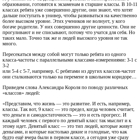
образовании, готовятся к экзаменам в старшие классы. В 10-11
классах ребята уже совершенно другие, они знают, что хотят
дальше поступать в универ, чтобы развиваться на качественно
более высоком уровне. Этих учеников не волнует, у кого
богаче родители. У них совершенно другие ценности. Они не
прогуливают и не списывают, потому что учатся для себя. Но
таких мало. Точно так же и людей высокого уровня не так
много.
Пересекаться между собой могут только ребята из одного
класса-частоты с параллельными классами-измерениями: 3-1 с
3-2
или 5-4 с 5-7, например. С ребятами из других классов-частот
они сталкиваются только на перемене в школьном коридоре…
Приведем слова Александра Короля по поводу различных
«классов» людей:
«Представим, что жизнь — это развитие. И есть, например,
классы. Так вот, 9 класс — это предел, когда человек считает,
что деньги и самодостаточность — это и есть прогресс. И
каждый человек с первого по девятый класс так мыслит и к
этому идет. Девятый класс — это тип людей, которые живут
деньгами, и которые настолько дикие и голодные, что как
будто ещё вчера были в первом классе, а сегодня уже сразу