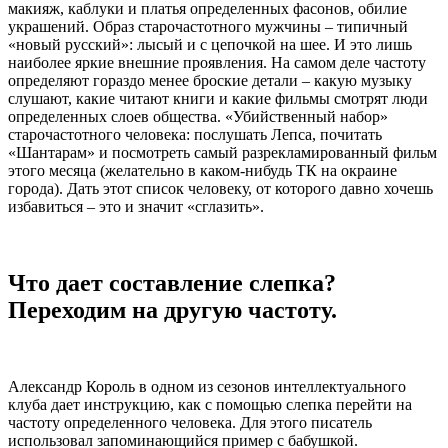
макияж, каблуки и платья определенных фасонов, обилие
украшений. Образ старочастотного мужчины – типичный
«новый русский»: лысый и с цепочкой на шее. И это лишь
наиболее яркие внешние проявления. На самом деле частоту
определяют гораздо менее броские детали – какую музыку
слушают, какие читают книги и какие фильмы смотрят люди
определенных слоев общества. «Убийственный набор»
старочастотного человека: послушать Лепса, почитать
«Шантарам» и посмотреть самый разрекламированный фильм
этого месяца (желательно в каком-нибудь ТК на окраине
города). Дать этот список человеку, от которого давно хочешь
избавиться – это и значит «сглазить».
Что дает составление слепка?
Переходим на другую частоту.
Александр Король в одном из сезонов интеллектуального
клуба дает инструкцию, как с помощью слепка перейти на
частоту определенного человека. Для этого писатель
использовал запоминающийся пример с бабушкой.