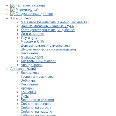
Карта мест города
Рекомендуем!
Скидки и акции для вас
Каталог мест
Магазины (этнические, эко-био, косметика)
Чайные магазины и чайные клубы
Кафе (вегетарианские, индийские)
Йога и пилатес
Ушу и цигун
Массаж и СПА
Центры практик и самопознания
Школы творчества и саморазвития
Фестивали
Музеи и досуг
Хостелы и мини-отели
Аренда залов
Афиша событий
Вся афиша
Тренинги и семинары
Вебинары
Фестивали
Ярмарки
Концерты
Туры
Бесплатные события
События за donation
События на сегодня
События на неделю
События на выходные