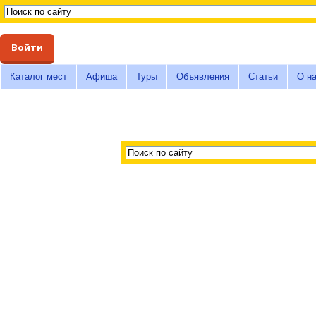
Войти
Каталог мест
Афиша
Туры
Объявления
Статьи
О н