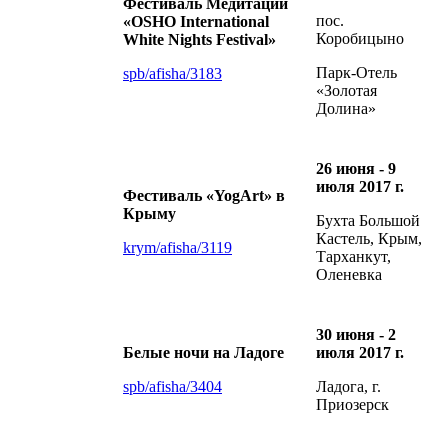
Фестиваль Медитаций
пос.
«OSHO International
Коробицыно
White Nights Festival»
Парк-Отель
spb/afisha/3183
«Золотая
Долина»
26 июня - 9
июля 2017 г.
Фестиваль «YogArt» в
Крыму
Бухта Большой
Кастель, Крым,
krym/afisha/3119
Тарханкут,
Оленевка
30 июня - 2
Белые ночи на Ладоге
июля 2017 г.
spb/afisha/3404
Ладога, г.
Приозерск