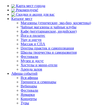
Карта мест города
Рекомендуем!
Скидки и акции для вас
Каталог мест
Магазины (этнические, эко-био, косметика)
Чайные магазины и чайные клубы
Кафе (вегетарианские, индийские)
Йога и пилатес
Ушу и цигун
Массаж и СПА
Центры практик и самопознания
Школы творчества и саморазвития
Фестивали
Музеи и досуг
Хостелы и мини-отели
Аренда залов
Афиша событий
Вся афиша
Тренинги и семинары
Вебинары
Фестивали
Ярмарки
Концерты
Туры