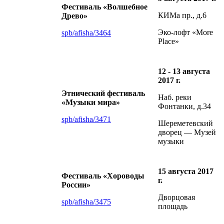
Фестиваль «Волшебное
КИМа пр., д.6
Древо»
Эко-лофт «More
spb/afisha/3464
Place»
12 - 13 августа
2017 г.
Этнический фестиваль
Наб. реки
«Музыки мира»
Фонтанки, д.34
spb/afisha/3471
Шереметевский
дворец — Музей
музыки
15 августа 2017
Фестиваль «Хороводы
г.
России»
Дворцовая
spb/afisha/3475
площадь