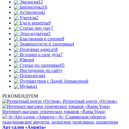
Экология
12
Библиотека
16
Астрология
2
Учителя
2
Еда и рецепты
9
Статьи про ушу
7
Этно-культура
5
Благовония и специи
8
Знаменитости и эзотерика
4
Полезные адреса
18
Истории о силе духа
7
Юмор
4
Статьи по эзотерике
65
Инструкции по сайту
Психология
1
Путешествия с Ладой Апраксиной
Музыка
1
РЕКОМЕНДУЕМ
Ретритный центр «Остров»
Интернет-магазин этнических товаров «Rama Yoga»
Арт-салон «Амрита»