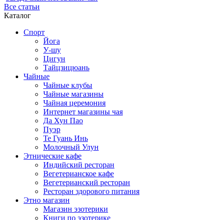
Все статьи
Каталог
Спорт
Йога
У-шу
Цигун
Тайцзицюань
Чайные
Чайные клубы
Чайные магазины
Чайная церемония
Интернет магазины чая
Да Хун Пао
Пуэр
Те Гуань Инь
Молочный Улун
Этнические кафе
Индийский ресторан
Вегетерианское кафе
Вегетерианский ресторан
Ресторан здорового питания
Этно магазин
Магазин эзотерики
Книги по эзотерике