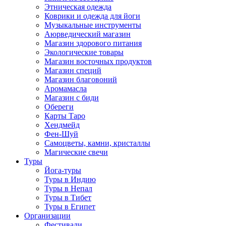
Этническая одежда
Коврики и одежда для йоги
Музыкальные инструменты
Аюрведический магазин
Магазин здорового питания
Экологические товары
Магазин восточных продуктов
Магазин специй
Магазин благовоний
Аромамасла
Магазин с биди
Обереги
Карты Таро
Хендмейд
Фен-Шуй
Самоцветы, камни, кристаллы
Магические свечи
Туры
Йога-туры
Туры в Индию
Туры в Непал
Туры в Тибет
Туры в Египет
Организации
Фестивали