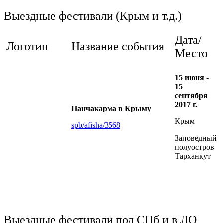
Выездные фестивали (Крым и т.д.)
Дата/
Логотип
Название события
Место
15 июня -
15
сентября
2017 г.
Панчакарма в Крыму
Крым
spb/afisha/3568
Заповедный
полуостров
Тарханкут
Выездные фестивали под СПб и в ЛО