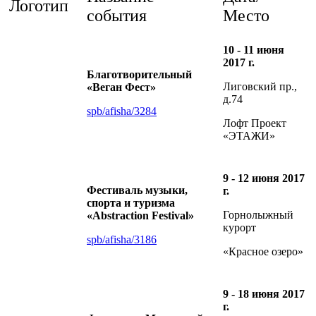
Логотип
события
Место
10 - 11 июня
2017 г.
Благотворительный
Лиговский пр.,
«Веган Фест»
д.74
spb/afisha/3284
Лофт Проект
«ЭТАЖИ»
9 - 12 июня 2017
Фестиваль музыки,
г.
спорта и туризма
Горнолыжный
«Abstraction Festival»
курорт
spb/afisha/3186
«Красное озеро»
9 - 18 июня 2017
г.