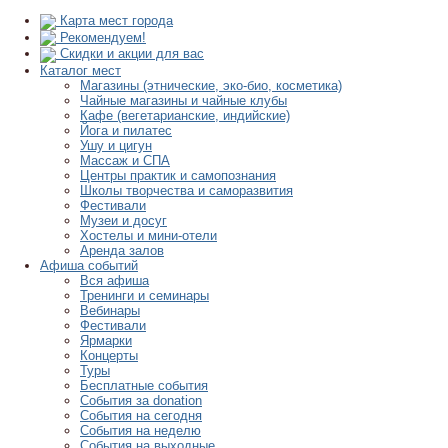
Карта мест города
Рекомендуем!
Скидки и акции для вас
Каталог мест
Магазины (этнические, эко-био, косметика)
Чайные магазины и чайные клубы
Кафе (вегетарианские, индийские)
Йога и пилатес
Ушу и цигун
Массаж и СПА
Центры практик и самопознания
Школы творчества и саморазвития
Фестивали
Музеи и досуг
Хостелы и мини-отели
Аренда залов
Афиша событий
Вся афиша
Тренинги и семинары
Вебинары
Фестивали
Ярмарки
Концерты
Туры
Бесплатные события
События за donation
События на сегодня
События на неделю
События на выходные