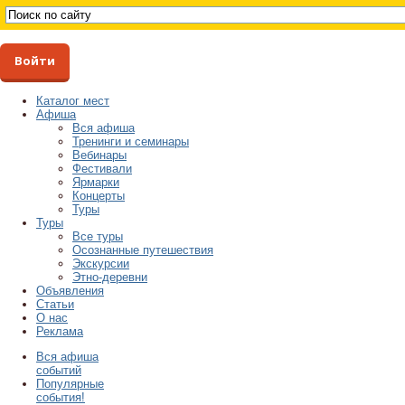
Войти
Каталог мест
Афиша
Вся афиша
Тренинги и семинары
Вебинары
Фестивали
Ярмарки
Концерты
Туры
Туры
Все туры
Осознанные путешествия
Экскурсии
Этно-деревни
Объявления
Статьи
О нас
Реклама
Вся афиша
событий
Популярные
события!