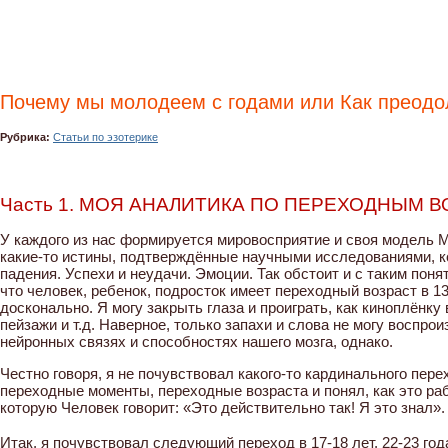
Почему мы молодеем с годами или Как преодол
Рубрика:
Статьи по эзотерике
Часть 1. МОЯ АНАЛИТИКА ПО ПЕРЕХОДНЫМ В
У каждого из нас формируется мировосприятие и своя модель М
какие-то истины, подтверждённые научными исследованиями, ко
падения. Успехи и неудачи. Эмоции. Так обстоит и с таким поня
что человек, ребенок, подросток имеет переходный возраст в 13 
досконально. Я могу закрыть глаза и проиграть, как киноплёнку 
пейзажи и т.д. Наверное, только запахи и слова не могу воспрои
нейронных связях и способностях нашего мозга, однако.
Честно говоря, я не почувствовал какого-то кардинального пер
переходные моменты, переходные возраста и понял, как это раб
которую Человек говорит: «Это действительно так! Я это знал».
⠀
Итак, я почувствовал следующий переход в 17-18 лет, 22-23 го