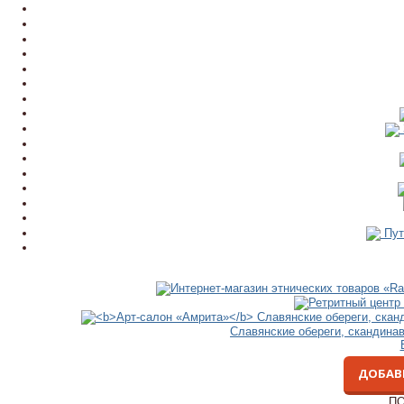
Пут
Славянские обереги, скандина
ДОБАВ
ПО