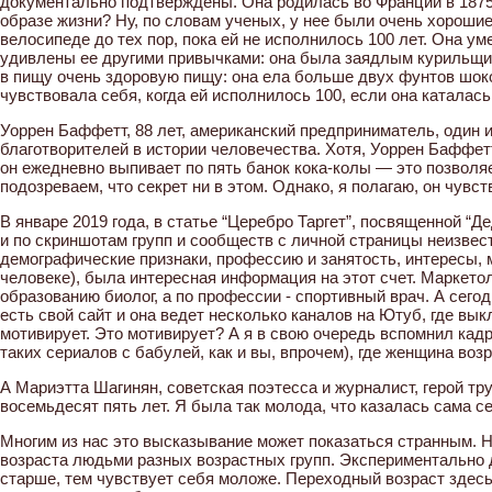
документально подтверждены. Она родилась во Франции в 1875 
образе жизни? Ну, по словам ученых, у нее были очень хороши
велосипеде до тех пор, пока ей не исполнилось 100 лет. Она ум
удивлены ее другими привычками: она была заядлым курильщиком
в пищу очень здоровую пищу: она ела больше двух фунтов шоко
чувствовала себя, когда ей исполнилось 100, если она каталас
Уоррен Баффетт, 88 лет, американский предприниматель, один 
благотворителей в истории человечества. Хотя, Уоррен Баффет
он ежедневно выпивает по пять банок кока-колы — это позволяе
подозреваем, что секрет ни в этом. Однако, я полагаю, он чувс
В январе 2019 года, в статье “Церебро Таргет”, посвященной “
и по скриншотам групп и сообществ с личной страницы неизвест
демографические признаки, профессию и занятость, интересы, 
человеке), была интересная информация на этот счет. Маркетол
образованию биолог, а по профессии - спортивный врач. А сего
есть свой сайт и она ведет несколько каналов на Ютуб, где вык
мотивирует. Это мотивирует? А я в свою очередь вспомнил кад
таких сериалов с бабулей, как и вы, впрочем), где женщина воз
А Мариэтта Шагинян, советская поэтесса и журналист, герой тр
восемьдесят пять лет. Я была так молода, что казалась сама с
Многим из нас это высказывание может показаться странным. Н
возраста людьми разных возрастных групп. Экспериментально д
старше, тем чувствует себя моложе. Переходный возраст здесь -