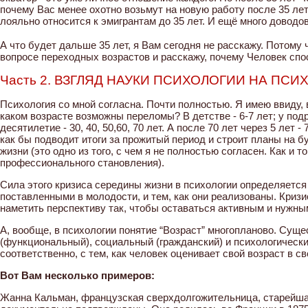
почему Вас менее охотно возьмут на новую работу после 35 ле
лояльно относится к эмигрантам до 35 лет. И ещё много доводов
⠀
А что будет дальше 35 лет, я Вам сегодня не расскажу. Потому 
вопросе переходных возрастов и расскажу, почему Человек спо
Часть 2. ВЗГЛЯД НАУКИ ПСИХОЛОГИИ НА ПС
Психология со мной согласна. Почти полностью. Я имею ввиду, 
каком возрасте возможны переломы? В детстве - 6-7 лет; у подрос
десятилетие - 30, 40, 50,60, 70 лет. А после 70 лет через 5 лет -
как бы подводит итоги за прожитый период и строит планы на б
жизни (это одно из того, с чем я не полностью согласен. Как и то
профессионального становления).
Сила этого кризиса середины жизни в психологии определяется
поставленными в молодости, и тем, как они реализованы. Криз
наметить перспективу так, чтобы оставаться активным и нужны
А, вообще, в психологии понятие “Возраст” многопланово. Суще
(функциональный), социальный (гражданский) и психологический
соответственно, с тем, как человек оценивает свой возраст в св
Вот Вам несколько примеров:
Жанна Кальман, французская сверхдолгожительница, старейшая