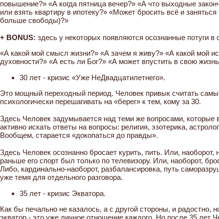
повышение?» «А когда пятница вечер?» «А что выходные законч
или взять квартиру в ипотеку?» «Может бросить всё и заняться
больше свободы)?»
⠀
+ BONUS:
здесь у некоторых появляются осознанные потуги в 
«А какой мой смысл жизни?» «А зачем я живу?» «А какой мой и
духовности?» «А есть ли Бог?» «А может впустить в свою жизн
30 лет - кризис «Уже НеДвадцатилетнего».
Это мощный переходный период. Человек привык считать самым
психологически перешагивать на «берег» к тем, кому за 30.
⠀
Здесь Человек задумывается над теми же вопросами, которые в
активно искать ответы на вопросы: религия, эзотерика, астроло
Вообщем, старается «докопаться до правды».
⠀
Здесь Человек осознанно бросает курить, пить. Или, наоборот, 
раньше его спорт был только по телевизору. Или, наоборот, бр
Либо, кардинально-наоборот, разбалансировка, путь саморазруше
уже темя для отдельного разговора.⠀
35 лет - кризис Экватора.
Как бы печально не казалось, а с другой стороны, и радостно, 
экватор - это уже личное отношение каждого. Но после 35 лет