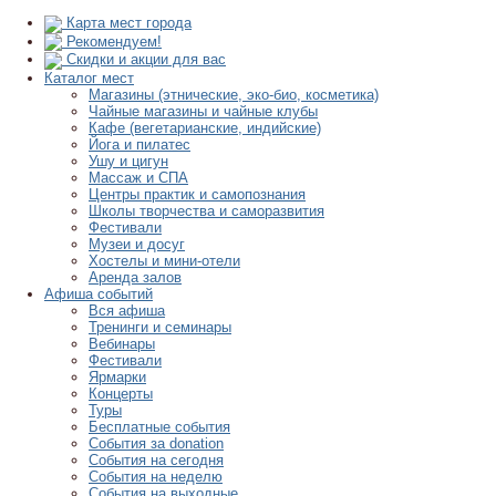
Карта мест города
Рекомендуем!
Скидки и акции для вас
Каталог мест
Магазины (этнические, эко-био, косметика)
Чайные магазины и чайные клубы
Кафе (вегетарианские, индийские)
Йога и пилатес
Ушу и цигун
Массаж и СПА
Центры практик и самопознания
Школы творчества и саморазвития
Фестивали
Музеи и досуг
Хостелы и мини-отели
Аренда залов
Афиша событий
Вся афиша
Тренинги и семинары
Вебинары
Фестивали
Ярмарки
Концерты
Туры
Бесплатные события
События за donation
События на сегодня
События на неделю
События на выходные