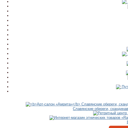
Пут
Славянские обереги, скандина