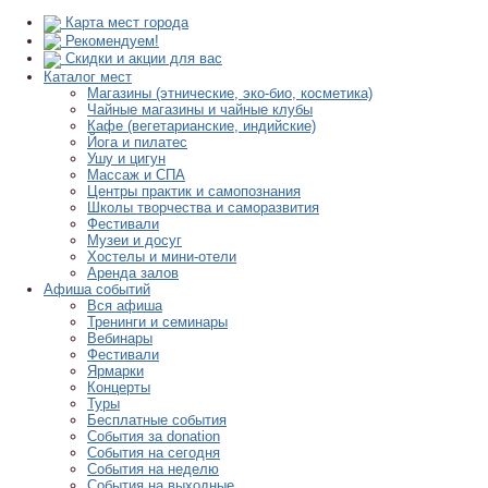
Карта мест города
Рекомендуем!
Скидки и акции для вас
Каталог мест
Магазины (этнические, эко-био, косметика)
Чайные магазины и чайные клубы
Кафе (вегетарианские, индийские)
Йога и пилатес
Ушу и цигун
Массаж и СПА
Центры практик и самопознания
Школы творчества и саморазвития
Фестивали
Музеи и досуг
Хостелы и мини-отели
Аренда залов
Афиша событий
Вся афиша
Тренинги и семинары
Вебинары
Фестивали
Ярмарки
Концерты
Туры
Бесплатные события
События за donation
События на сегодня
События на неделю
События на выходные