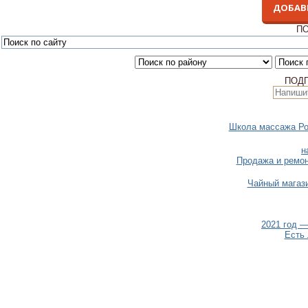
ДОБАВ
ПО
ПОД
Школа массажа Ро
н
Продажа и ремон
Чайный магаз
2021 год 
Есть 