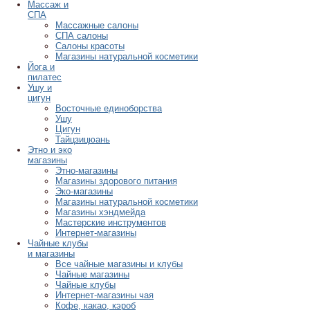
Массаж и
СПА
Массажные салоны
СПА салоны
Салоны красоты
Магазины натуральной косметики
Йога и
пилатес
Ушу и
цигун
Восточные единоборства
Ушу
Цигун
Тайцзицюань
Этно и эко
магазины
Этно-магазины
Магазины здорового питания
Эко-магазины
Магазины натуральной косметики
Магазины хэндмейда
Мастерские инструментов
Интернет-магазины
Чайные клубы
и магазины
Все чайные магазины и клубы
Чайные магазины
Чайные клубы
Интернет-магазины чая
Кофе, какао, кэроб