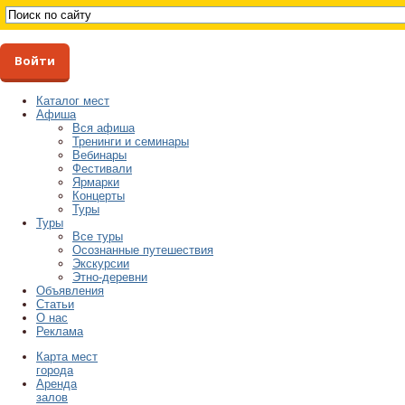
Войти
Каталог мест
Афиша
Вся афиша
Тренинги и семинары
Вебинары
Фестивали
Ярмарки
Концерты
Туры
Туры
Все туры
Осознанные путешествия
Экскурсии
Этно-деревни
Объявления
Статьи
О нас
Реклама
Карта мест
города
Аренда
залов