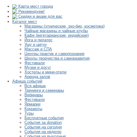
Карта мест города
Рекомендуем!
Скидки и акции для вас
Каталог мест
Магазины (этнические, эко-био, косметика)
Чайные магазины и чайные клубы
Кафе (вегетарианские, индийские)
Йога и пилатес
Ушу и цигун
Массаж и СПА
Центры практик и самопознания
Школы творчества и саморазвития
Фестивали
Музеи и досуг
Хостелы и мини-отели
Аренда залов
Афиша событий
Вся афиша
Тренинги и семинары
Вебинары
Фестивали
Ярмарки
Концерты
Туры
Бесплатные события
События за donation
События на сегодня
События на неделю
События на выходные