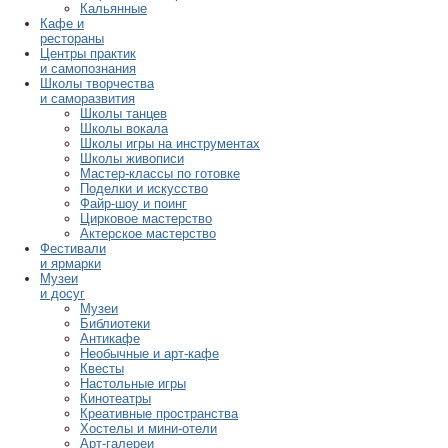
Кальянные
Кафе и
рестораны
Центры практик
и самопознания
Школы творчества
и саморазвития
Школы танцев
Школы вокала
Школы игры на инструментах
Школы живописи
Мастер-классы по готовке
Поделки и искусство
Файр-шоу и поинг
Цирковое мастерство
Актерское мастерство
Фестивали
и ярмарки
Музеи
и досуг
Музеи
Библиотеки
Антикафе
Необычные и арт-кафе
Квесты
Настольные игры
Кинотеатры
Креативные пространства
Хостелы и мини-отели
Арт-галереи