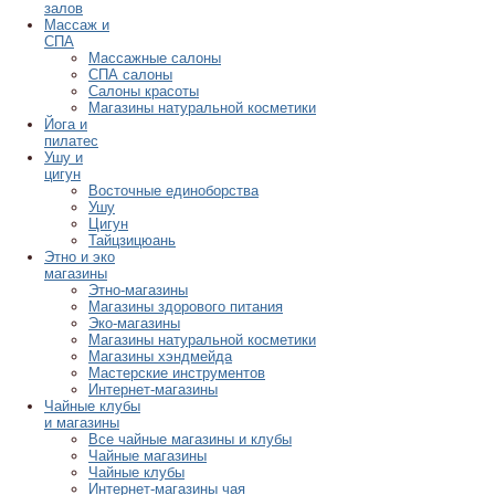
залов
Массаж и
СПА
Массажные салоны
СПА салоны
Салоны красоты
Магазины натуральной косметики
Йога и
пилатес
Ушу и
цигун
Восточные единоборства
Ушу
Цигун
Тайцзицюань
Этно и эко
магазины
Этно-магазины
Магазины здорового питания
Эко-магазины
Магазины натуральной косметики
Магазины хэндмейда
Мастерские инструментов
Интернет-магазины
Чайные клубы
и магазины
Все чайные магазины и клубы
Чайные магазины
Чайные клубы
Интернет-магазины чая