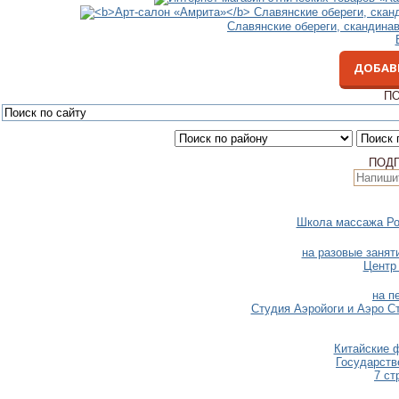
Славянские обереги, скандина
ДОБАВ
ПО
ПОД
Школа массажа Ро
на разовые занят
Центр
на п
Студия Аэройоги и Аэро Ст
Китайские 
Государств
7 ст