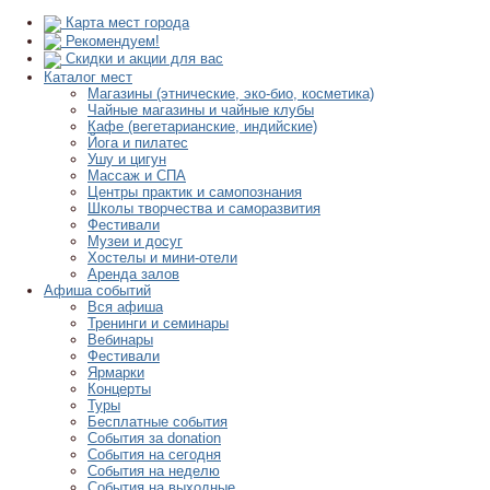
Карта мест города
Рекомендуем!
Скидки и акции для вас
Каталог мест
Магазины (этнические, эко-био, косметика)
Чайные магазины и чайные клубы
Кафе (вегетарианские, индийские)
Йога и пилатес
Ушу и цигун
Массаж и СПА
Центры практик и самопознания
Школы творчества и саморазвития
Фестивали
Музеи и досуг
Хостелы и мини-отели
Аренда залов
Афиша событий
Вся афиша
Тренинги и семинары
Вебинары
Фестивали
Ярмарки
Концерты
Туры
Бесплатные события
События за donation
События на сегодня
События на неделю
События на выходные