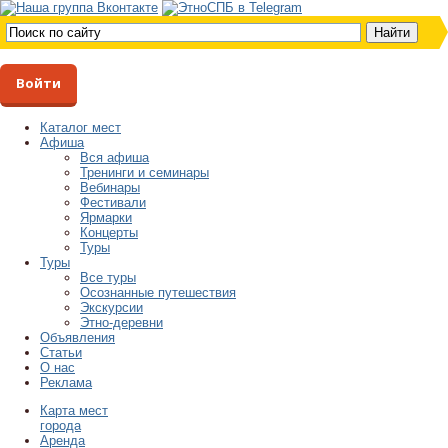
Войти
Каталог мест
Афиша
Вся афиша
Тренинги и семинары
Вебинары
Фестивали
Ярмарки
Концерты
Туры
Туры
Все туры
Осознанные путешествия
Экскурсии
Этно-деревни
Объявления
Статьи
О нас
Реклама
Карта мест
города
Аренда