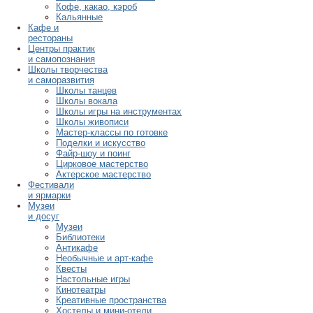
Кофе, какао, кэроб
Кальянные
Кафе и
рестораны
Центры практик
и самопознания
Школы творчества
и саморазвития
Школы танцев
Школы вокала
Школы игры на инструментах
Школы живописи
Мастер-классы по готовке
Поделки и искусство
Файр-шоу и поинг
Цирковое мастерство
Актерское мастерство
Фестивали
и ярмарки
Музеи
и досуг
Музеи
Библиотеки
Антикафе
Необычные и арт-кафе
Квесты
Настольные игры
Кинотеатры
Креативные пространства
Хостелы и мини-отели