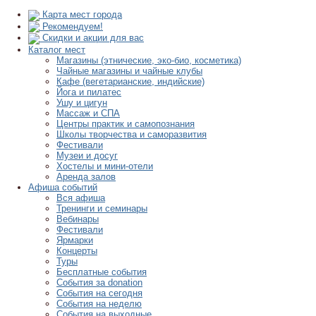
Карта мест города
Рекомендуем!
Скидки и акции для вас
Каталог мест
Магазины (этнические, эко-био, косметика)
Чайные магазины и чайные клубы
Кафе (вегетарианские, индийские)
Йога и пилатес
Ушу и цигун
Массаж и СПА
Центры практик и самопознания
Школы творчества и саморазвития
Фестивали
Музеи и досуг
Хостелы и мини-отели
Аренда залов
Афиша событий
Вся афиша
Тренинги и семинары
Вебинары
Фестивали
Ярмарки
Концерты
Туры
Бесплатные события
События за donation
События на сегодня
События на неделю
События на выходные