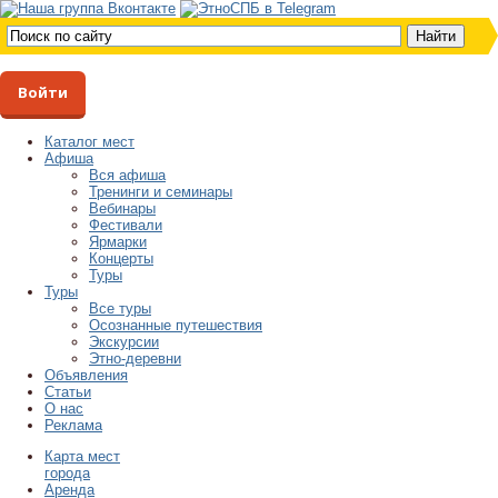
Войти
Каталог мест
Афиша
Вся афиша
Тренинги и семинары
Вебинары
Фестивали
Ярмарки
Концерты
Туры
Туры
Все туры
Осознанные путешествия
Экскурсии
Этно-деревни
Объявления
Статьи
О нас
Реклама
Карта мест
города
Аренда