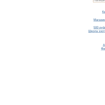
К
Магазин
500 руб
Школа эзот
А
Фи