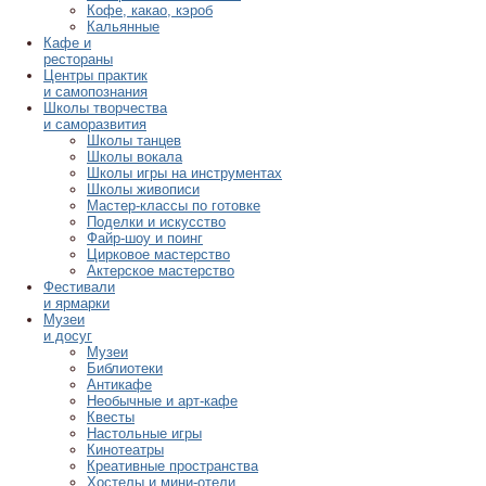
Кофе, какао, кэроб
Кальянные
Кафе и
рестораны
Центры практик
и самопознания
Школы творчества
и саморазвития
Школы танцев
Школы вокала
Школы игры на инструментах
Школы живописи
Мастер-классы по готовке
Поделки и искусство
Файр-шоу и поинг
Цирковое мастерство
Актерское мастерство
Фестивали
и ярмарки
Музеи
и досуг
Музеи
Библиотеки
Антикафе
Необычные и арт-кафе
Квесты
Настольные игры
Кинотеатры
Креативные пространства
Хостелы и мини-отели