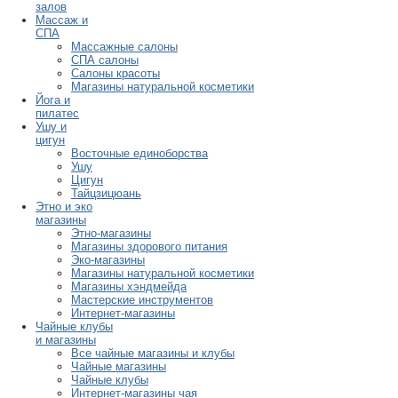
залов
Массаж и
СПА
Массажные салоны
СПА салоны
Салоны красоты
Магазины натуральной косметики
Йога и
пилатес
Ушу и
цигун
Восточные единоборства
Ушу
Цигун
Тайцзицюань
Этно и эко
магазины
Этно-магазины
Магазины здорового питания
Эко-магазины
Магазины натуральной косметики
Магазины хэндмейда
Мастерские инструментов
Интернет-магазины
Чайные клубы
и магазины
Все чайные магазины и клубы
Чайные магазины
Чайные клубы
Интернет-магазины чая