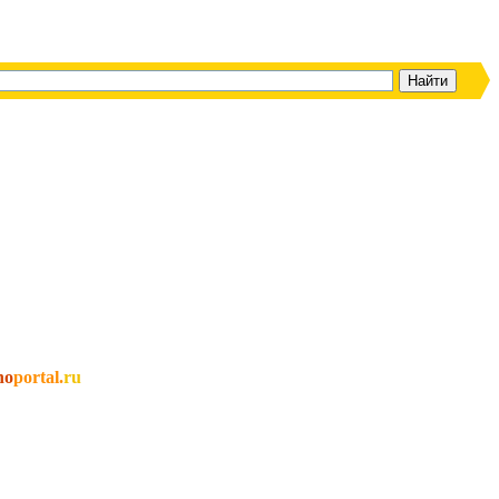
no
portal.
ru