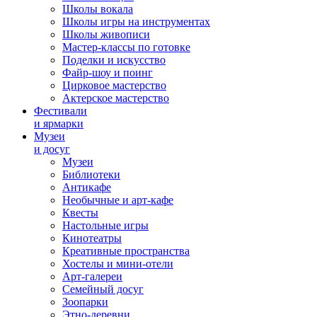
Школы вокала
Школы игры на инструментах
Школы живописи
Мастер-классы по готовке
Поделки и искусство
Файр-шоу и поинг
Цирковое мастерство
Актерское мастерство
Фестивали
и ярмарки
Музеи
и досуг
Музеи
Библиотеки
Антикафе
Необычные и арт-кафе
Квесты
Настольные игры
Кинотеатры
Креативные пространства
Хостелы и мини-отели
Арт-галереи
Семейный досуг
Зоопарки
Этно-деревни