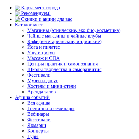
Карта мест города
Рекомендуем!
Скидки и акции для вас
Каталог мест
Магазины (этнические, эко-био, косметика)
Чайные магазины и чайные клубы
Кафе (вегетарианские, индийские)
Йога и пилатес
Ушу и цигун
Массаж и СПА
Центры практик и самопознания
Школы творчества и саморазвития
Фестивали
Музеи и досуг
Хостелы и мини-отели
Аренда залов
Афиша событий
Вся афиша
Тренинги и семинары
Вебинары
Фестивали
Ярмарки
Концерты
Туры