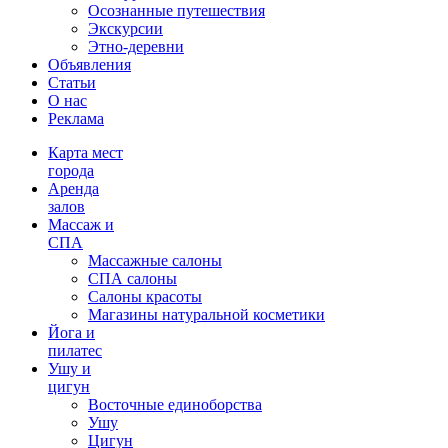
Осознанные путешествия
Экскурсии
Этно-деревни
Объявления
Статьи
О нас
Реклама
Карта мест
города
Аренда
залов
Массаж и
СПА
Массажные салоны
СПА салоны
Салоны красоты
Магазины натуральной косметики
Йога и
пилатес
Ушу и
цигун
Восточные единоборства
Ушу
Цигун