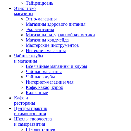
Тайцзицюань
Этно и эко
магазины
Этно-магазины
Магазины здорового питания
Эко-магазины
Магазины натуральной косметики
Магазины хэндмейда
Мастерские инструментов
Интернет-магазины
Чайные клубы
и магазины
Все чайные магазины и клубы
Чайные магазины
Чайные клубы
Интернет-магазины чая
Кофе, какао, кэроб
Кальянные
Кафе и
рестораны
Центры практик
и самопознания
Школы творчества
и саморазвития
Школы танцев