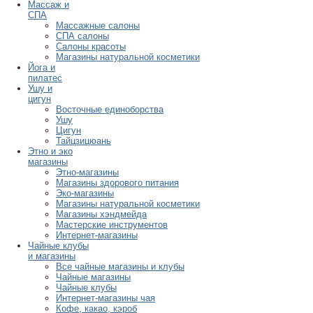
Массаж и
СПА
Массажные салоны
СПА салоны
Салоны красоты
Магазины натуральной косметики
Йога и
пилатес
Ушу и
цигун
Восточные единоборства
Ушу
Цигун
Тайцзицюань
Этно и эко
магазины
Этно-магазины
Магазины здорового питания
Эко-магазины
Магазины натуральной косметики
Магазины хэндмейда
Мастерские инструментов
Интернет-магазины
Чайные клубы
и магазины
Все чайные магазины и клубы
Чайные магазины
Чайные клубы
Интернет-магазины чая
Кофе, какао, кэроб