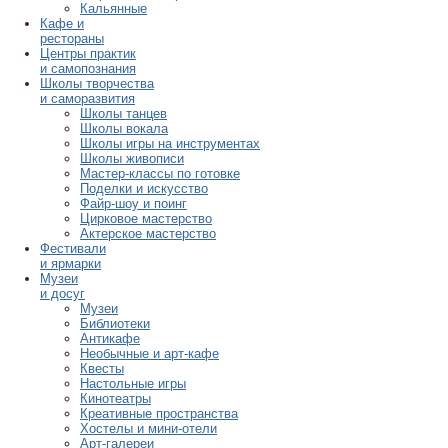
Кальянные
Кафе и
рестораны
Центры практик
и самопознания
Школы творчества
и саморазвития
Школы танцев
Школы вокала
Школы игры на инструментах
Школы живописи
Мастер-классы по готовке
Поделки и искусство
Файр-шоу и поинг
Цирковое мастерство
Актерское мастерство
Фестивали
и ярмарки
Музеи
и досуг
Музеи
Библиотеки
Антикафе
Необычные и арт-кафе
Квесты
Настольные игры
Кинотеатры
Креативные пространства
Хостелы и мини-отели
Арт-галереи