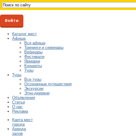
Войти
Каталог мест
Афиша
Вся афиша
Тренинги и семинары
Вебинары
Фестивали
Ярмарки
Концерты
Туры
Туры
Все туры
Осознанные путешествия
Экскурсии
Этно-деревни
Объявления
Статьи
О нас
Реклама
Карта мест
города
Аренда
залов