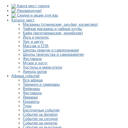
Карта мест города
Рекомендуем!
Скидки и акции для вас
Каталог мест
Магазины (этнические, эко-био, косметика)
Чайные магазины и чайные клубы
Кафе (вегетарианские, индийские)
Йога и пилатес
Ушу и цигун
Массаж и СПА
Центры практик и самопознания
Школы творчества и саморазвития
Фестивали
Музеи и досуг
Хостелы и мини-отели
Аренда залов
Афиша событий
Вся афиша
Тренинги и семинары
Вебинары
Фестивали
Ярмарки
Концерты
Туры
Бесплатные события
События за donation
События на сегодня
События на неделю
События на выходные