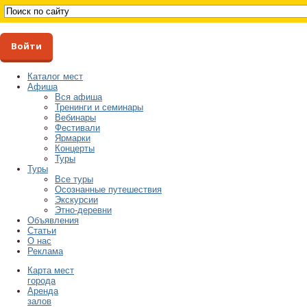
Войти
Каталог мест
Афиша
Вся афиша
Тренинги и семинары
Вебинары
Фестивали
Ярмарки
Концерты
Туры
Туры
Все туры
Осознанные путешествия
Экскурсии
Этно-деревни
Объявления
Статьи
О нас
Реклама
Карта мест
города
Аренда
залов