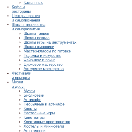
Кальянные
Кафе и
рестораны
Центры практик
и самопознания
Школы творчества
и саморазвития
Школы танцев
Школы вокала
Школы игры на инструментах
Школы живописи
Мастер-классы по готовке
Поделки и искусство
Файр-шоу и поинг
Цирковое мастерство
Актерское мастерство
Фестивали
и ярмарки
Музеи
и досуг
Музеи
Библиотеки
Антикафе
Необычные и арт-кафе
Квесты
Настольные игры
Кинотеатры
Креативные пространства
Хостелы и мини-отели
Арт-галереи