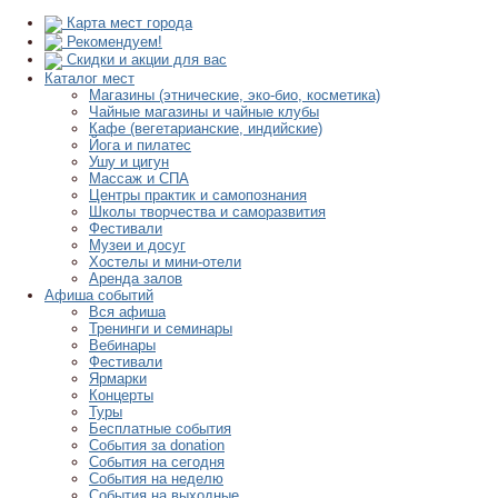
Карта мест города
Рекомендуем!
Скидки и акции для вас
Каталог мест
Магазины (этнические, эко-био, косметика)
Чайные магазины и чайные клубы
Кафе (вегетарианские, индийские)
Йога и пилатес
Ушу и цигун
Массаж и СПА
Центры практик и самопознания
Школы творчества и саморазвития
Фестивали
Музеи и досуг
Хостелы и мини-отели
Аренда залов
Афиша событий
Вся афиша
Тренинги и семинары
Вебинары
Фестивали
Ярмарки
Концерты
Туры
Бесплатные события
События за donation
События на сегодня
События на неделю
События на выходные