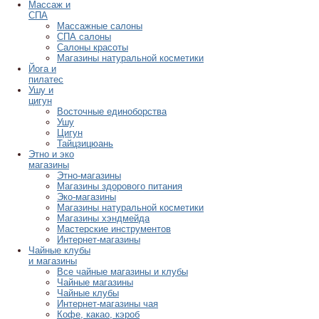
Массаж и
СПА
Массажные салоны
СПА салоны
Салоны красоты
Магазины натуральной косметики
Йога и
пилатес
Ушу и
цигун
Восточные единоборства
Ушу
Цигун
Тайцзицюань
Этно и эко
магазины
Этно-магазины
Магазины здорового питания
Эко-магазины
Магазины натуральной косметики
Магазины хэндмейда
Мастерские инструментов
Интернет-магазины
Чайные клубы
и магазины
Все чайные магазины и клубы
Чайные магазины
Чайные клубы
Интернет-магазины чая
Кофе, какао, кэроб