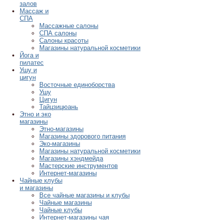
залов
Массаж и
СПА
Массажные салоны
СПА салоны
Салоны красоты
Магазины натуральной косметики
Йога и
пилатес
Ушу и
цигун
Восточные единоборства
Ушу
Цигун
Тайцзицюань
Этно и эко
магазины
Этно-магазины
Магазины здорового питания
Эко-магазины
Магазины натуральной косметики
Магазины хэндмейда
Мастерские инструментов
Интернет-магазины
Чайные клубы
и магазины
Все чайные магазины и клубы
Чайные магазины
Чайные клубы
Интернет-магазины чая