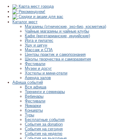
Карта мест города
Рекомендуем!
Скидки и акции для вас
Каталог мест
Магазины (этнические, эко-био, косметика)
Чайные магазины и чайные клубы
Кафе (вегетарианские, индийские)
Йога и пилатес
Ушу и цигун
Массаж и СПА
Центры практик и самопознания
Школы творчества и саморазвития
Фестивали
Музеи и досуг
Хостелы и мини-отели
Аренда залов
Афиша событий
Вся афиша
Тренинги и семинары
Вебинары
Фестивали
Ярмарки
Концерты
Туры
Бесплатные события
События за donation
События на сегодня
События на неделю
События на выходные