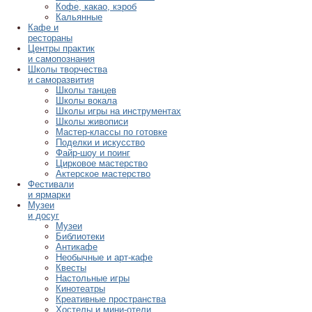
Кофе, какао, кэроб
Кальянные
Кафе и
рестораны
Центры практик
и самопознания
Школы творчества
и саморазвития
Школы танцев
Школы вокала
Школы игры на инструментах
Школы живописи
Мастер-классы по готовке
Поделки и искусство
Файр-шоу и поинг
Цирковое мастерство
Актерское мастерство
Фестивали
и ярмарки
Музеи
и досуг
Музеи
Библиотеки
Антикафе
Необычные и арт-кафе
Квесты
Настольные игры
Кинотеатры
Креативные пространства
Хостелы и мини-отели