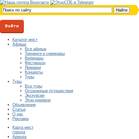
Войти
Каталог мест
Афиша
Вся афиша
Тренинги и семинары
Вебинары
Фестивали
Ярмарки
Концерты
Туры
Туры
Все туры
Осознанные путешествия
Экскурсии
Этно-деревни
Объявления
Статьи
О нас
Реклама
Карта мест
города
Аренда