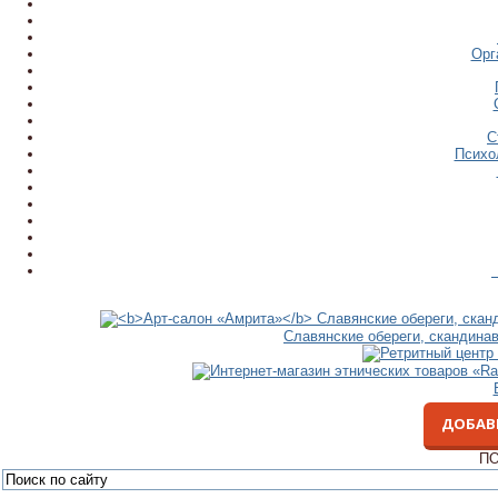
Орг
С
Психо
Славянские обереги, скандина
ДОБАВ
ПО