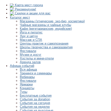
Карта мест города
Рекомендуем!
Скидки и акции для вас
Каталог мест
Магазины (этнические, эко-био, косметика)
Чайные магазины и чайные клубы
Кафе (вегетарианские, индийские)
Йога и пилатес
Ушу и цигун
Массаж и СПА
Центры практик и самопознания
Школы творчества и саморазвития
Фестивали
Музеи и досуг
Хостелы и мини-отели
Аренда залов
Афиша событий
Вся афиша
Тренинги и семинары
Вебинары
Фестивали
Ярмарки
Концерты
Туры
Бесплатные события
События за donation
События на сегодня
События на неделю
События на выходные