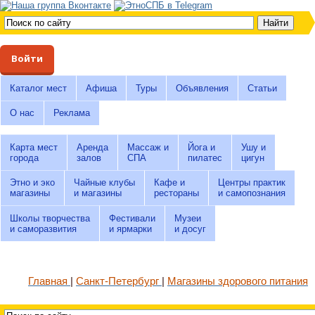
Войти
Каталог мест
Афиша
Туры
Объявления
Статьи
О нас
Реклама
Карта мест
Аренда
Массаж и
Йога и
Ушу и
города
залов
СПА
пилатес
цигун
Этно и эко
Чайные клубы
Кафе и
Центры практик
магазины
и магазины
рестораны
и самопознания
Школы творчества
Фестивали
Музеи
и саморазвития
и ярмарки
и досуг
Главная
Санкт-Петербург
Магазины здорового питания