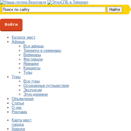
Войти
Каталог мест
Афиша
Вся афиша
Тренинги и семинары
Вебинары
Фестивали
Ярмарки
Концерты
Туры
Туры
Все туры
Осознанные путешествия
Экскурсии
Этно-деревни
Объявления
Статьи
О нас
Реклама
Карта мест
города
Аренда