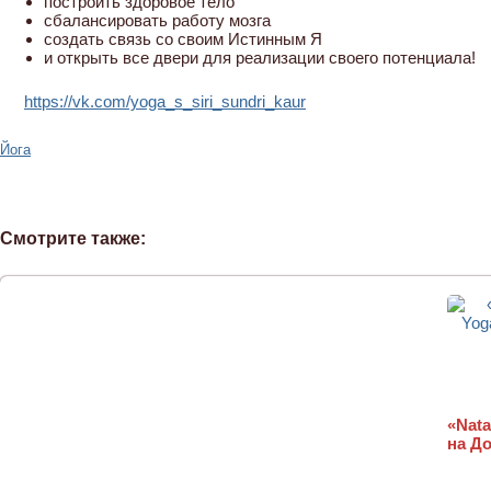
построить здоровое тело
сбалансировать работу мозга
создать связь со своим Истинным Я
и открыть все двери для реализации своего потенциала!
https://vk.com/yoga_s_siri_sundri_kaur
Йога
Смотрите также:
«Nata
на Д