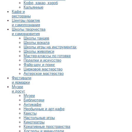
Кофе, какао, кэроб
Кальянные
Кафе и
рестораны
Центры практик
и самопознания
Школы творчества
и саморазвития
Школы танцев
Школы вокала
Школы игры на инструментах
Школы живописи
Мастер-классы по готовке
Поделки и искусство
Файр-шоу и поинг
Цирковое мастерство
Актерское мастерство
Фестивали
и ярмарки
Музеи
и досуг
Музеи
Библиотеки
Антикафе
Необычные и арт-кафе
Квесты
Настольные игры
Кинотеатры
Креативные пространства
Хостелы и мини-отели