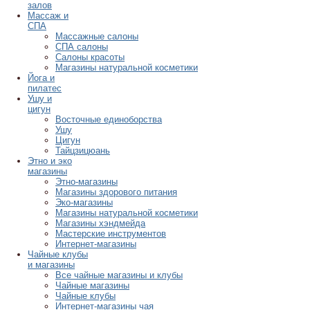
залов
Массаж и
СПА
Массажные салоны
СПА салоны
Салоны красоты
Магазины натуральной косметики
Йога и
пилатес
Ушу и
цигун
Восточные единоборства
Ушу
Цигун
Тайцзицюань
Этно и эко
магазины
Этно-магазины
Магазины здорового питания
Эко-магазины
Магазины натуральной косметики
Магазины хэндмейда
Мастерские инструментов
Интернет-магазины
Чайные клубы
и магазины
Все чайные магазины и клубы
Чайные магазины
Чайные клубы
Интернет-магазины чая