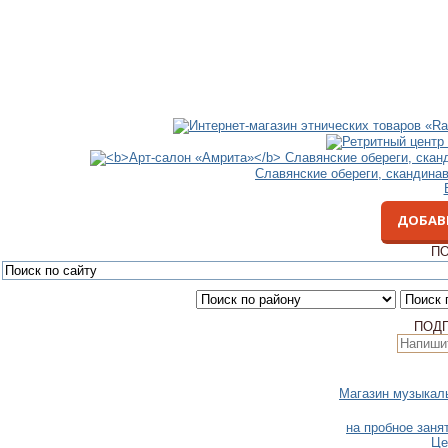
Славянские обереги, скандина
ДОБАВ
ПО
ПОД
Магазин музыкал
на пробное заня
Це