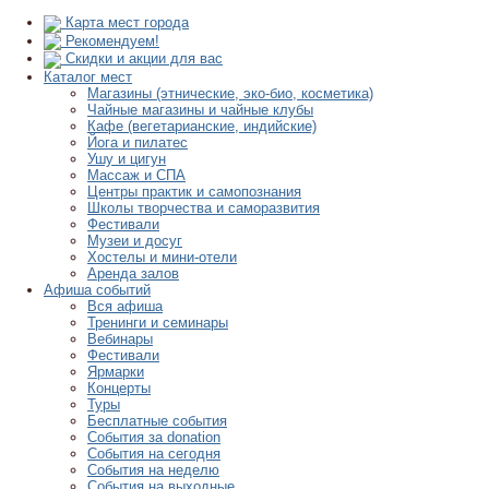
Карта мест города
Рекомендуем!
Скидки и акции для вас
Каталог мест
Магазины (этнические, эко-био, косметика)
Чайные магазины и чайные клубы
Кафе (вегетарианские, индийские)
Йога и пилатес
Ушу и цигун
Массаж и СПА
Центры практик и самопознания
Школы творчества и саморазвития
Фестивали
Музеи и досуг
Хостелы и мини-отели
Аренда залов
Афиша событий
Вся афиша
Тренинги и семинары
Вебинары
Фестивали
Ярмарки
Концерты
Туры
Бесплатные события
События за donation
События на сегодня
События на неделю
События на выходные