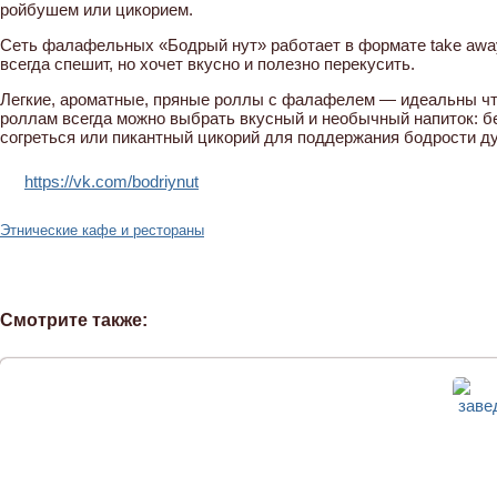
ройбушем или цикорием.
Сеть фалафельных «Бодрый нут» работает в формате take away
всегда спешит, но хочет вкусно и полезно перекусить.
Легкие, ароматные, пряные роллы с фалафелем — идеальны что
роллам всегда можно выбрать вкусный и необычный напиток: б
согреться или пикантный цикорий для поддержания бодрости ду
https://vk.com/bodriynut
Этнические кафе и рестораны
Смотрите также: