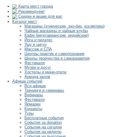
Карта мест города
Рекомендуем!
Скидки и акции для вас
Каталог мест
Магазины (этнические, эко-био, косметика)
Чайные магазины и чайные клубы
Кафе (вегетарианские, индийские)
Йога и пилатес
Ушу и цигун
Массаж и СПА
Центры практик и самопознания
Школы творчества и саморазвития
Фестивали
Музеи и досуг
Хостелы и мини-отели
Аренда залов
Афиша событий
Вся афиша
Тренинги и семинары
Вебинары
Фестивали
Ярмарки
Концерты
Туры
Бесплатные события
События за donation
События на сегодня
События на неделю
События на выходные