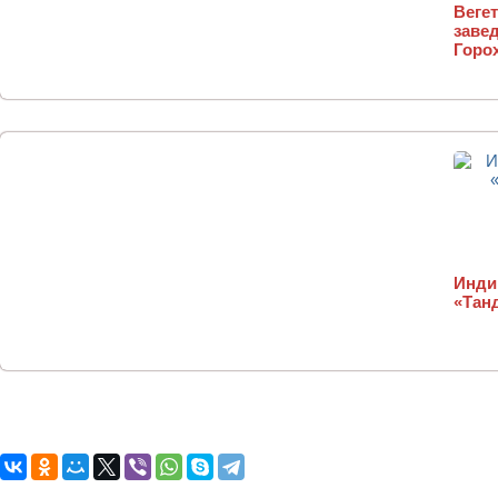
Веге
завед
Горо
Инди
«Тан