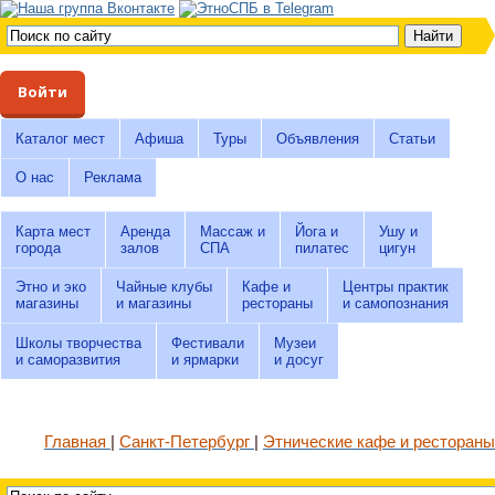
Войти
Каталог мест
Афиша
Туры
Объявления
Статьи
О нас
Реклама
Карта мест
Аренда
Массаж и
Йога и
Ушу и
города
залов
СПА
пилатес
цигун
Этно и эко
Чайные клубы
Кафе и
Центры практик
магазины
и магазины
рестораны
и самопознания
Школы творчества
Фестивали
Музеи
и саморазвития
и ярмарки
и досуг
Главная
Санкт-Петербург
Этнические кафе и рестораны