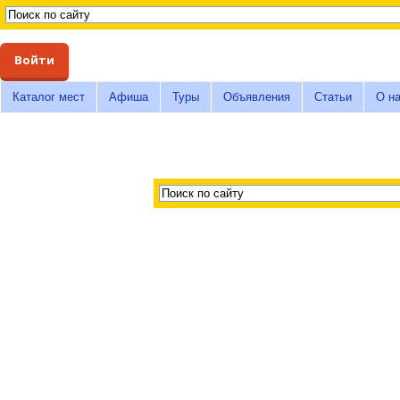
Войти
Каталог мест
Афиша
Туры
Объявления
Статьи
О н