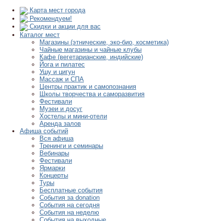
Карта мест города
Рекомендуем!
Скидки и акции для вас
Каталог мест
Магазины (этнические, эко-био, косметика)
Чайные магазины и чайные клубы
Кафе (вегетарианские, индийские)
Йога и пилатес
Ушу и цигун
Массаж и СПА
Центры практик и самопознания
Школы творчества и саморазвития
Фестивали
Музеи и досуг
Хостелы и мини-отели
Аренда залов
Афиша событий
Вся афиша
Тренинги и семинары
Вебинары
Фестивали
Ярмарки
Концерты
Туры
Бесплатные события
События за donation
События на сегодня
События на неделю
События на выходные