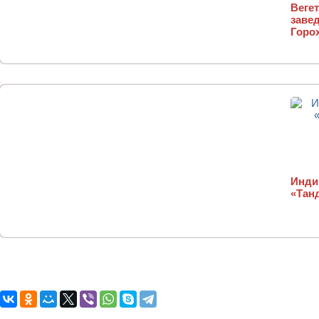
Веге
завед
Горо
Инди
«Тан