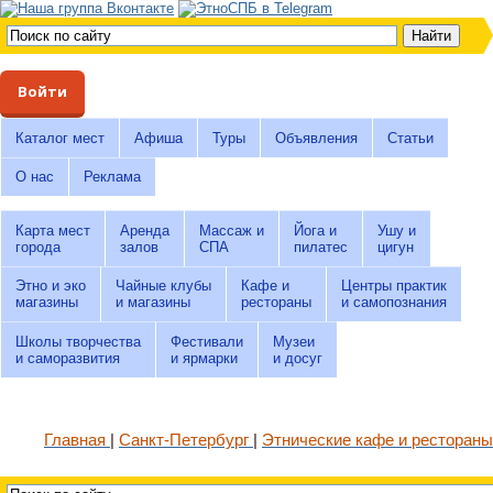
Войти
Каталог мест
Афиша
Туры
Объявления
Статьи
О нас
Реклама
Карта мест
Аренда
Массаж и
Йога и
Ушу и
города
залов
СПА
пилатес
цигун
Этно и эко
Чайные клубы
Кафе и
Центры практик
магазины
и магазины
рестораны
и самопознания
Школы творчества
Фестивали
Музеи
и саморазвития
и ярмарки
и досуг
Главная
Санкт-Петербург
Этнические кафе и рестораны