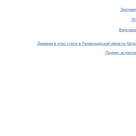
Эзотери
Эт
Вегетари
Деревни в этно стиле в Ленинградской области (Шув
Почему астроло