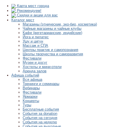
Карта мест города
Рекомендуем!
Скидки и акции для вас
Каталог мест
Магазины (этнические, эко-био, косметика)
Чайные магазины и чайные клубы
Кафе (вегетарианские, индийские)
Йога и пилатес
Ушу и цигун
Массаж и СПА
Центры практик и самопознания
Школы творчества и саморазвития
Фестивали
Музеи и досуг
Хостелы и мини-отели
Аренда залов
Афиша событий
Вся афиша
Тренинги и семинары
Вебинары
Фестивали
Ярмарки
Концерты
Туры
Бесплатные события
События за donation
События на сегодня
События на неделю
События на выходные