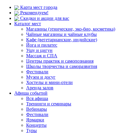
Карта мест города
Рекомендуем!
Скидки и акции для вас
Каталог мест
Магазины (этнические, эко-био, косметика)
Чайные магазины и чайные клубы
Кафе (вегетарианские, индийские)
Йога и пилатес
Ушу и цигун
Массаж и СПА
Центры практик и самопознания
Школы творчества и саморазвития
Фестивали
Музеи и досуг
Хостелы и мини-отели
Аренда залов
Афиша событий
Вся афиша
Тренинги и семинары
Вебинары
Фестивали
Ярмарки
Концерты
Туры