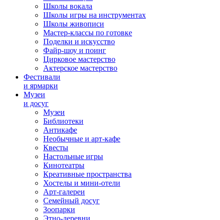
Школы вокала
Школы игры на инструментах
Школы живописи
Мастер-классы по готовке
Поделки и искусство
Файр-шоу и поинг
Цирковое мастерство
Актерское мастерство
Фестивали
и ярмарки
Музеи
и досуг
Музеи
Библиотеки
Антикафе
Необычные и арт-кафе
Квесты
Настольные игры
Кинотеатры
Креативные пространства
Хостелы и мини-отели
Арт-галереи
Семейный досуг
Зоопарки
Этно-деревни