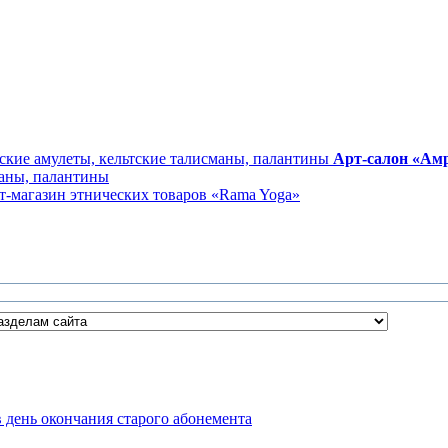
Арт-салон «Ам
маны, палантины
т-магазин этнических товаров «Rama Yoga»
в день окончания старого абонемента