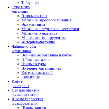
Тайцзицюань
Этно и эко
магазины
Этно-магазины
Магазины здорового питания
Эко-магазины
Магазины натуральной косметики
Магазины хэндмейда
Мастерские инструментов
Интернет-магазины
Чайные клубы
и магазины
Все чайные магазины и клубы
Чайные магазины
Чайные клубы
Интернет-магазины чая
Кофе, какао, кэроб
Кальянные
Кафе и
рестораны
Центры практик
и самопознания
Школы творчества
и саморазвития
Школы танцев