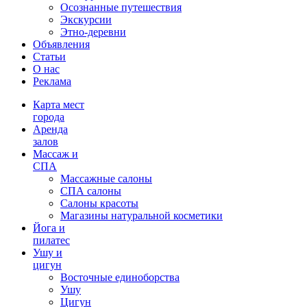
Осознанные путешествия
Экскурсии
Этно-деревни
Объявления
Статьи
О нас
Реклама
Карта мест
города
Аренда
залов
Массаж и
СПА
Массажные салоны
СПА салоны
Салоны красоты
Магазины натуральной косметики
Йога и
пилатес
Ушу и
цигун
Восточные единоборства
Ушу
Цигун