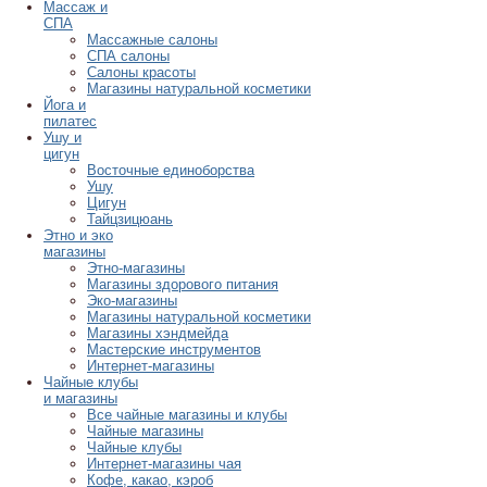
Массаж и
СПА
Массажные салоны
СПА салоны
Салоны красоты
Магазины натуральной косметики
Йога и
пилатес
Ушу и
цигун
Восточные единоборства
Ушу
Цигун
Тайцзицюань
Этно и эко
магазины
Этно-магазины
Магазины здорового питания
Эко-магазины
Магазины натуральной косметики
Магазины хэндмейда
Мастерские инструментов
Интернет-магазины
Чайные клубы
и магазины
Все чайные магазины и клубы
Чайные магазины
Чайные клубы
Интернет-магазины чая
Кофе, какао, кэроб