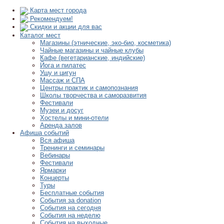
Карта мест города
Рекомендуем!
Скидки и акции для вас
Каталог мест
Магазины (этнические, эко-био, косметика)
Чайные магазины и чайные клубы
Кафе (вегетарианские, индийские)
Йога и пилатес
Ушу и цигун
Массаж и СПА
Центры практик и самопознания
Школы творчества и саморазвития
Фестивали
Музеи и досуг
Хостелы и мини-отели
Аренда залов
Афиша событий
Вся афиша
Тренинги и семинары
Вебинары
Фестивали
Ярмарки
Концерты
Туры
Бесплатные события
События за donation
События на сегодня
События на неделю
События на выходные