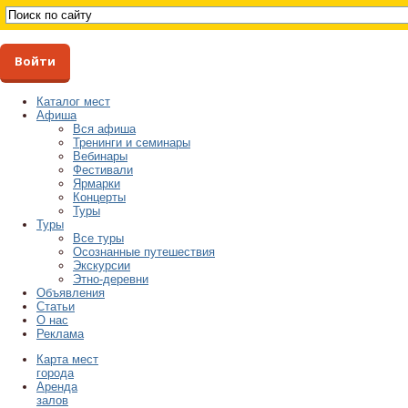
Войти
Каталог мест
Афиша
Вся афиша
Тренинги и семинары
Вебинары
Фестивали
Ярмарки
Концерты
Туры
Туры
Все туры
Осознанные путешествия
Экскурсии
Этно-деревни
Объявления
Статьи
О нас
Реклама
Карта мест
города
Аренда
залов