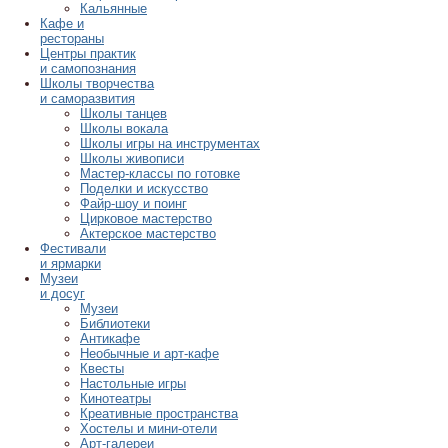
Кальянные
Кафе и
рестораны
Центры практик
и самопознания
Школы творчества
и саморазвития
Школы танцев
Школы вокала
Школы игры на инструментах
Школы живописи
Мастер-классы по готовке
Поделки и искусство
Файр-шоу и поинг
Цирковое мастерство
Актерское мастерство
Фестивали
и ярмарки
Музеи
и досуг
Музеи
Библиотеки
Антикафе
Необычные и арт-кафе
Квесты
Настольные игры
Кинотеатры
Креативные пространства
Хостелы и мини-отели
Арт-галереи