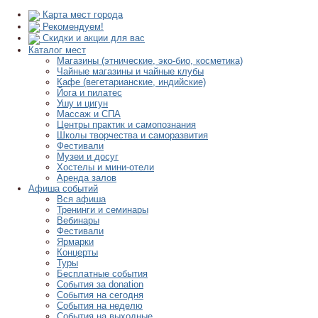
Карта мест города
Рекомендуем!
Скидки и акции для вас
Каталог мест
Магазины (этнические, эко-био, косметика)
Чайные магазины и чайные клубы
Кафе (вегетарианские, индийские)
Йога и пилатес
Ушу и цигун
Массаж и СПА
Центры практик и самопознания
Школы творчества и саморазвития
Фестивали
Музеи и досуг
Хостелы и мини-отели
Аренда залов
Афиша событий
Вся афиша
Тренинги и семинары
Вебинары
Фестивали
Ярмарки
Концерты
Туры
Бесплатные события
События за donation
События на сегодня
События на неделю
События на выходные