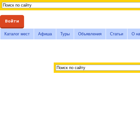
Войти
Каталог мест
Афиша
Туры
Объявления
Статьи
О н