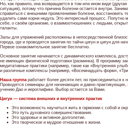
Но, как правило, она возвращается в том или ином виде (друга
ситуация), потому что причина болезни остается внутри. Заним
справиться с внешними проявлениями болезни, восстановить тел
удалить сами корни недуга. Это интересный процесс. Попутно м
себе, о своём организме, о взаимоотношениях с людьми, откры
таланты.
Залы для упражнений расположены в непосредственной близост
города, где и проводятся занятия по тайчи цигун и цигун для 
Первое ознакомительное занятие бесплатно.
Основное занятие начинается с динамического комплекса, дост
не имеющих физической подготовки (разминка). В программу за
медитативные практики (например, такие как «Внутренняя улыб
и различные комплексы (например, «Восемнадцать форм», «Три
Наша группа
работает более десяти лет, но присоединиться к 
Проводятся семинары для начинающих и давно практикующих, 
учению Дао и иероглифике. Выбор остается за Вами.
Цигун — система внешних и внутренних практик
Это возможность научиться жить в гармонии с собой и о
Это путь духовного совершенствования.
Это здоровье и активное долголетие.
Это творческое и мудрое отношение к жизни.