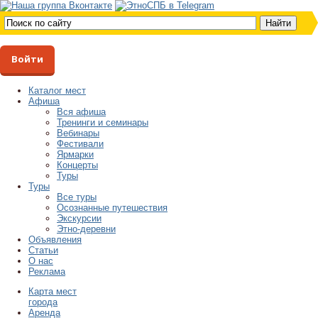
Войти
Каталог мест
Афиша
Вся афиша
Тренинги и семинары
Вебинары
Фестивали
Ярмарки
Концерты
Туры
Туры
Все туры
Осознанные путешествия
Экскурсии
Этно-деревни
Объявления
Статьи
О нас
Реклама
Карта мест
города
Аренда