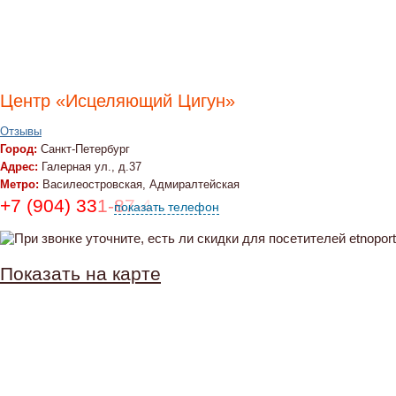
Центр «Исцеляющий Цигун»
Отзывы
Город:
Санкт-Петербург
Адрес:
Галерная ул., д.37
Метро:
Василеостровская, Адмиралтейская
+7 (904) 331-87-44, (921) 785-04-75
показать телефон
Показать на карте