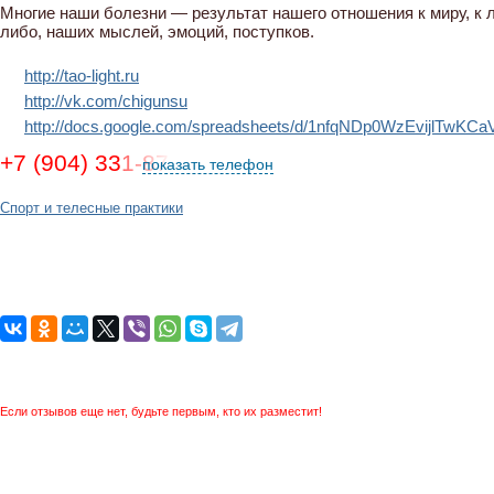
Многие наши болезни — результат нашего отношения к миру, к л
либо, наших мыслей, эмоций, поступков.
http://tao-light.ru
http://vk.com/chigunsu
http://docs.google.com/spreadsheets/d/1nfqNDp0WzEvijlTwKC
+7 (904) 331-87-44, (921) 785-04-75
показать телефон
Спорт и телесные практики
Если отзывов еще нет, будьте первым, кто их разместит!