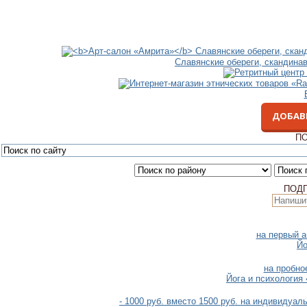
Славянские обереги, скандина
ДОБАВ
ПО
ПОД
на первый а
Йо
на пробно
Йога и психология 
- 1000 руб. вместо 1500 руб. на индивидуа