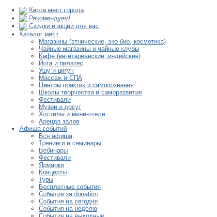
Карта мест города
Рекомендуем!
Скидки и акции для вас
Каталог мест
Магазины (этнические, эко-био, косметика)
Чайные магазины и чайные клубы
Кафе (вегетарианские, индийские)
Йога и пилатес
Ушу и цигун
Массаж и СПА
Центры практик и самопознания
Школы творчества и саморазвития
Фестивали
Музеи и досуг
Хостелы и мини-отели
Аренда залов
Афиша событий
Вся афиша
Тренинги и семинары
Вебинары
Фестивали
Ярмарки
Концерты
Туры
Бесплатные события
События за donation
События на сегодня
События на неделю
События на выходные