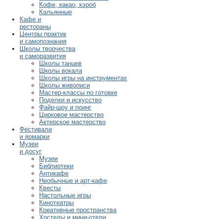
Кофе, какао, кэроб
Кальянные
Кафе и
рестораны
Центры практик
и самопознания
Школы творчества
и саморазвития
Школы танцев
Школы вокала
Школы игры на инструментах
Школы живописи
Мастер-классы по готовке
Поделки и искусство
Файр-шоу и поинг
Цирковое мастерство
Актерское мастерство
Фестивали
и ярмарки
Музеи
и досуг
Музеи
Библиотеки
Антикафе
Необычные и арт-кафе
Квесты
Настольные игры
Кинотеатры
Креативные пространства
Хостелы и мини-отели