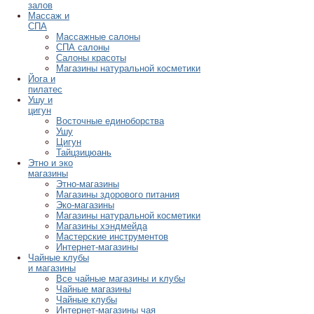
залов
Массаж и
СПА
Массажные салоны
СПА салоны
Салоны красоты
Магазины натуральной косметики
Йога и
пилатес
Ушу и
цигун
Восточные единоборства
Ушу
Цигун
Тайцзицюань
Этно и эко
магазины
Этно-магазины
Магазины здорового питания
Эко-магазины
Магазины натуральной косметики
Магазины хэндмейда
Мастерские инструментов
Интернет-магазины
Чайные клубы
и магазины
Все чайные магазины и клубы
Чайные магазины
Чайные клубы
Интернет-магазины чая