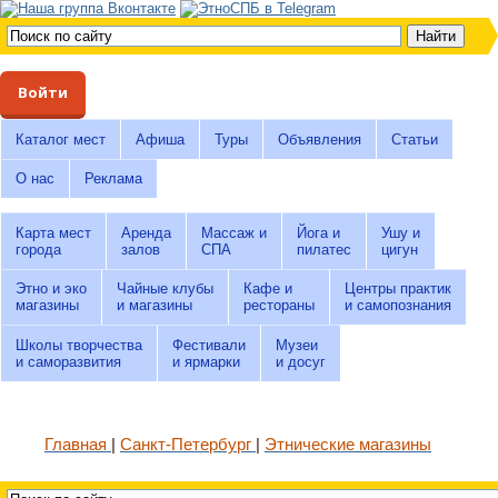
Войти
Каталог мест
Афиша
Туры
Объявления
Статьи
О нас
Реклама
Карта мест
Аренда
Массаж и
Йога и
Ушу и
города
залов
СПА
пилатес
цигун
Этно и эко
Чайные клубы
Кафе и
Центры практик
магазины
и магазины
рестораны
и самопознания
Школы творчества
Фестивали
Музеи
и саморазвития
и ярмарки
и досуг
Главная
Санкт-Петербург
Этнические магазины