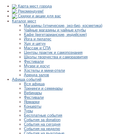
Карта мест города
Рекомендуем!
Скидки и акции для вас
Каталог мест
Магазины (этнические, эко-био, косметика)
Чайные магазины и чайные клубы
Кафе (вегетарианские, индийские)
Йога и пилатес
Ушу и цигун
Массаж и СПА
Центры практик и самопознания
Школы творчества и саморазвития
Фестивали
Музеи и досуг
Хостелы и мини-отели
Аренда залов
Афиша событий
Вся афиша
Тренинги и семинары
Вебинары
Фестивали
Ярмарки
Концерты
Туры
Бесплатные события
События за donation
События на сегодня
События на неделю
События на выходные