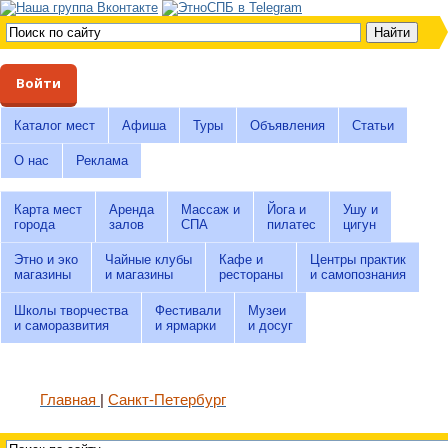
Войти
Каталог мест
Афиша
Туры
Объявления
Статьи
О нас
Реклама
Карта мест
Аренда
Массаж и
Йога и
Ушу и
города
залов
СПА
пилатес
цигун
Этно и эко
Чайные клубы
Кафе и
Центры практик
магазины
и магазины
рестораны
и самопознания
Школы творчества
Фестивали
Музеи
и саморазвития
и ярмарки
и досуг
Главная
Санкт-Петербург