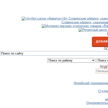
Славянские обереги, скандина
ДОБАВ
ПО
ПОД
Индийский традиционн
Студи
н
Оздоровительн