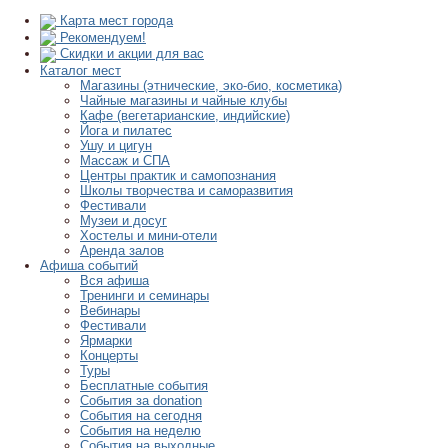
Карта мест города
Рекомендуем!
Скидки и акции для вас
Каталог мест
Магазины (этнические, эко-био, косметика)
Чайные магазины и чайные клубы
Кафе (вегетарианские, индийские)
Йога и пилатес
Ушу и цигун
Массаж и СПА
Центры практик и самопознания
Школы творчества и саморазвития
Фестивали
Музеи и досуг
Хостелы и мини-отели
Аренда залов
Афиша событий
Вся афиша
Тренинги и семинары
Вебинары
Фестивали
Ярмарки
Концерты
Туры
Бесплатные события
События за donation
События на сегодня
События на неделю
События на выходные