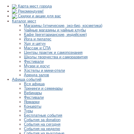
Карта мест города
Рекомендуем!
Скидки и акции для вас
Каталог мест
Магазины (этнические, эко-био, косметика)
Чайные магазины и чайные клубы
Кафе (вегетарианские, индийские)
Йога и пилатес
Ушу и цигун
Массаж и СПА
Центры практик и самопознания
Школы творчества и саморазвития
Фестивали
Музеи и досуг
Хостелы и мини-отели
Аренда залов
Афиша событий
Вся афиша
Тренинги и семинары
Вебинары
Фестивали
Ярмарки
Концерты
Туры
Бесплатные события
События за donation
События на сегодня
События на неделю
События на выходные