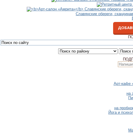
Славянские обереги, скандина
ДОБАВ
ПО
ПОД
Арт-кафе 
на 
Пи
на пробно
Йога и психо
Ма