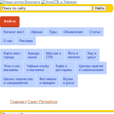
Войти
Каталог мест
Афиша
Туры
Объявления
Статьи
О нас
Реклама
Карта мест
Аренда
Массаж и
Йога и
Ушу и
города
залов
СПА
пилатес
цигун
Этно и эко
Чайные клубы
Кафе и
Центры практик
магазины
и магазины
рестораны
и самопознания
Школы творчества
Фестивали
Музеи
и саморазвития
и ярмарки
и досуг
Главная
Санкт-Петербург