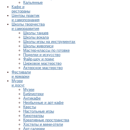
Кальянные
Кафе и
рестораны
Центры практик
и самопознания
Школы творчества
и саморазвития
Школы танцев
Школы вокала
Школы игры на инструментах
Школы живописи
Мастер-классы по готовке
Поделки и искусство
Файр-шоу и поинг
Цирковое мастерство
Актерское мастерство
Фестивали
и ярмарки
Музеи
и досуг
Музеи
Библиотеки
Антикафе
Необычные и арт-кафе
Квесты
Настольные игры
Кинотеатры
Креативные пространства
Хостелы и мини-отели
Арт-галереи