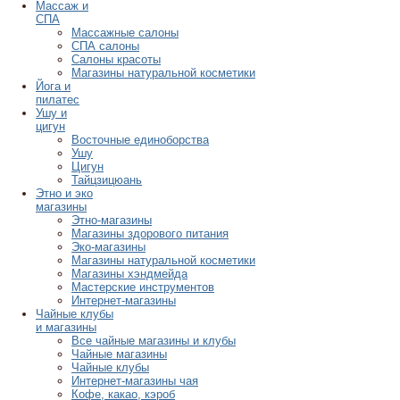
Массаж и
СПА
Массажные салоны
СПА салоны
Салоны красоты
Магазины натуральной косметики
Йога и
пилатес
Ушу и
цигун
Восточные единоборства
Ушу
Цигун
Тайцзицюань
Этно и эко
магазины
Этно-магазины
Магазины здорового питания
Эко-магазины
Магазины натуральной косметики
Магазины хэндмейда
Мастерские инструментов
Интернет-магазины
Чайные клубы
и магазины
Все чайные магазины и клубы
Чайные магазины
Чайные клубы
Интернет-магазины чая
Кофе, какао, кэроб