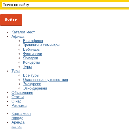
Войти
Каталог мест
Афиша
Вся афиша
Тренинги и семинары
Вебинары
Фестивали
Ярмарки
Концерты
Туры
Туры
Все туры
Осознанные путешествия
Экскурсии
Этно-деревни
Объявления
Статьи
О нас
Реклама
Карта мест
города
Аренда
залов