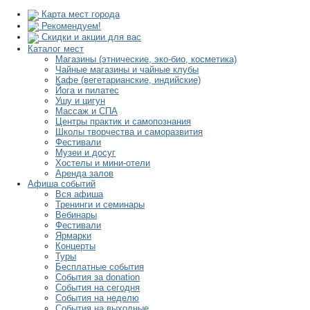
Карта мест города
Рекомендуем!
Скидки и акции для вас
Каталог мест
Магазины (этнические, эко-био, косметика)
Чайные магазины и чайные клубы
Кафе (вегетарианские, индийские)
Йога и пилатес
Ушу и цигун
Массаж и СПА
Центры практик и самопознания
Школы творчества и саморазвития
Фестивали
Музеи и досуг
Хостелы и мини-отели
Аренда залов
Афиша событий
Вся афиша
Тренинги и семинары
Вебинары
Фестивали
Ярмарки
Концерты
Туры
Бесплатные события
События за donation
События на сегодня
События на неделю
События на выходные