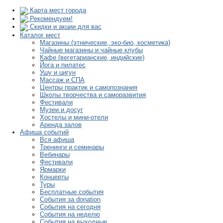
Карта мест города
Рекомендуем!
Скидки и акции для вас
Каталог мест
Магазины (этнические, эко-био, косметика)
Чайные магазины и чайные клубы
Кафе (вегетарианские, индийские)
Йога и пилатес
Ушу и цигун
Массаж и СПА
Центры практик и самопознания
Школы творчества и саморазвития
Фестивали
Музеи и досуг
Хостелы и мини-отели
Аренда залов
Афиша событий
Вся афиша
Тренинги и семинары
Вебинары
Фестивали
Ярмарки
Концерты
Туры
Бесплатные события
События за donation
События на сегодня
События на неделю
События на выходные