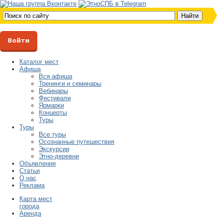
Войти
Каталог мест
Афиша
Вся афиша
Тренинги и семинары
Вебинары
Фестивали
Ярмарки
Концерты
Туры
Туры
Все туры
Осознанные путешествия
Экскурсии
Этно-деревни
Объявления
Статьи
О нас
Реклама
Карта мест
города
Аренда