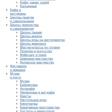
Кофе, какао, кэроб
Кальянные
Кафе и
рестораны
Центры практик
и самопознания
Школы творчества
и саморазвития
Школы танцев
Школы вокала
Школы игры на инструментах
Школы живописи
Мастер-классы по готовке
Поделки и искусство
Файр-шоу и поинг
Цирковое мастерство
Актерское мастерство
Фестивали
и ярмарки
Музеи
и досуг
Музеи
Библиотеки
Антикафе
Необычные и арт-кафе
Квесты
Настольные игры
Кинотеатры
Креативные пространства
Хостелы и мини-отели