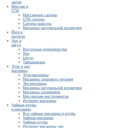
залов
Массаж и
СПА
Массажные салоны
СПА салоны
Салоны красоты
Магазины натуральной косметики
Йога и
пилатес
Ушу и
цигун
Восточные единоборства
Ушу
Цигун
Тайцзицюань
Этно и эко
магазины
Этно-магазины
Магазины здорового питания
Эко-магазины
Магазины натуральной косметики
Магазины хэндмейда
Мастерские инструментов
Интернет-магазины
Чайные клубы
и магазины
Все чайные магазины и клубы
Чайные магазины
Чайные клубы
Интернет-магазины чая