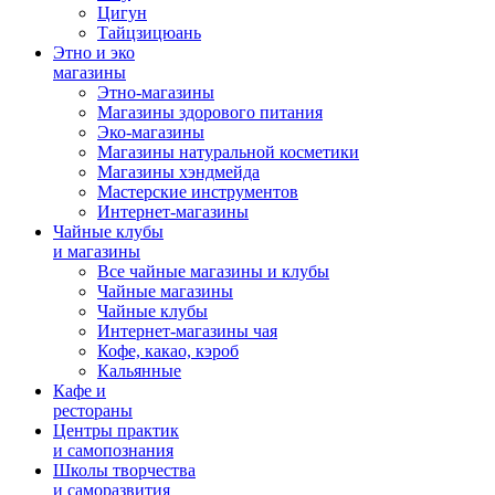
Цигун
Тайцзицюань
Этно и эко
магазины
Этно-магазины
Магазины здорового питания
Эко-магазины
Магазины натуральной косметики
Магазины хэндмейда
Мастерские инструментов
Интернет-магазины
Чайные клубы
и магазины
Все чайные магазины и клубы
Чайные магазины
Чайные клубы
Интернет-магазины чая
Кофе, какао, кэроб
Кальянные
Кафе и
рестораны
Центры практик
и самопознания
Школы творчества
и саморазвития