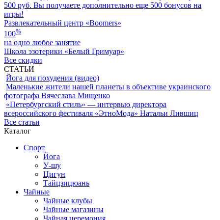
500 руб. Вы получаете дополнительно еще 500 бонусов на
игры!
Развлекательный центр «Boomers»
%
100
на одно любое занятие
Школа эзотерики «Белый Гримуар»
Все скидки
СТАТЬИ
Йога для похудения (видео)
Маленькие жители нашей планеты в объективе украинского
фотографа Вячеслава Мищенко
«Петербургский стиль» — интервью директора
всероссийского фестиваля «ЭтноМода» Натальи Лившиц
Все статьи
Каталог
Спорт
Йога
У-шу
Цигун
Тайцзицюань
Чайные
Чайные клубы
Чайные магазины
Чайная церемония