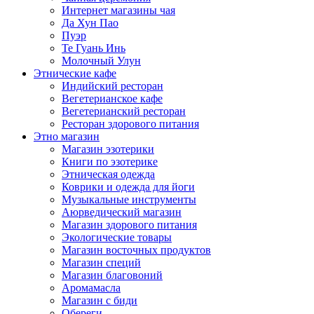
Интернет магазины чая
Да Хун Пао
Пуэр
Те Гуань Инь
Молочный Улун
Этнические кафе
Индийский ресторан
Вегетерианское кафе
Вегетерианский ресторан
Ресторан здорового питания
Этно магазин
Магазин эзотерики
Книги по эзотерике
Этническая одежда
Коврики и одежда для йоги
Музыкальные инструменты
Аюрведический магазин
Магазин здорового питания
Экологические товары
Магазин восточных продуктов
Магазин специй
Магазин благовоний
Аромамасла
Магазин с биди
Обереги