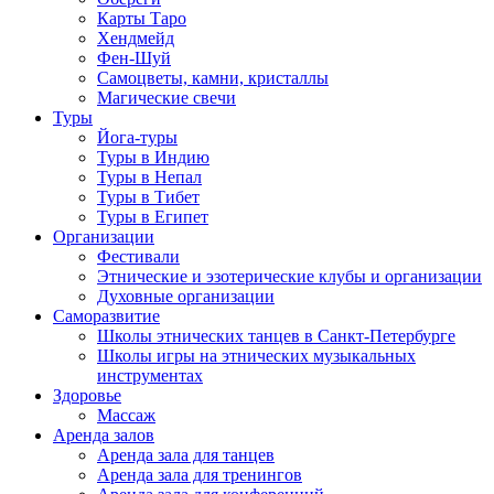
Карты Таро
Хендмейд
Фен-Шуй
Самоцветы, камни, кристаллы
Магические свечи
Туры
Йога-туры
Туры в Индию
Туры в Непал
Туры в Тибет
Туры в Египет
Организации
Фестивали
Этнические и эзотерические клубы и организации
Духовные организации
Саморазвитие
Школы этнических танцев в Санкт-Петербурге
Школы игры на этнических музыкальных
инструментах
Здоровье
Массаж
Аренда залов
Аренда зала для танцев
Аренда зала для тренингов