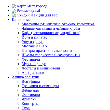
Карта мест города
Рекомендуем!
Скидки и акции для вас
Каталог мест
Магазины (этнические, эко-био, косметика)
Чайные магазины и чайные клубы
Кафе (вегетарианские, индийские)
Йога и пилатес
Ушу и цигун
Массаж и СПА
Центры практик и самопознания
Школы творчества и саморазвития
Фестивали
Музеи и досуг
Хостелы и мини-отели
Аренда залов
Афиша событий
Вся афиша
Тренинги и семинары
Вебинары
Фестивали
Ярмарки
Концерты
Туры