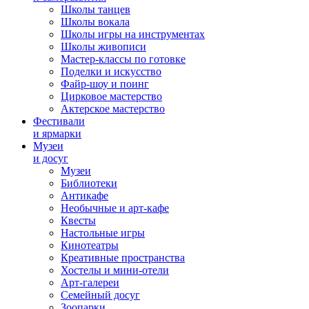
Школы танцев
Школы вокала
Школы игры на инструментах
Школы живописи
Мастер-классы по готовке
Поделки и искусство
Файр-шоу и поинг
Цирковое мастерство
Актерское мастерство
Фестивали
и ярмарки
Музеи
и досуг
Музеи
Библиотеки
Антикафе
Необычные и арт-кафе
Квесты
Настольные игры
Кинотеатры
Креативные пространства
Хостелы и мини-отели
Арт-галереи
Семейный досуг
Зоопарки