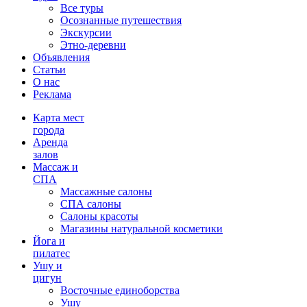
Все туры
Осознанные путешествия
Экскурсии
Этно-деревни
Объявления
Статьи
О нас
Реклама
Карта мест
города
Аренда
залов
Массаж и
СПА
Массажные салоны
СПА салоны
Салоны красоты
Магазины натуральной косметики
Йога и
пилатес
Ушу и
цигун
Восточные единоборства
Ушу